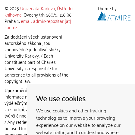
© 2025
Univerzita Karlova
,
Ústřední
Theme by
knihovna
, Ovocný trh 560/5, 116 36
Praha 1;
email: admin-repozitar [at]
cuni.cz
Za dodržení všech ustanovení
autorského zákona jsou
zodpovědné jednotlivé složky
Univerzity Karlovy. / Each
constituent part of Charles
University is responsible for
adherence to all provisions of the
copyright law.
Upozornění / Notice:
Získané
We use cookies
informace nemohou být použity k
výdělečným účelům nebo vydávány
za studijní, vědeckou nebo jinou
We use cookies and other tracking
tvůrčí činnost jiné osoby než autora.
technologies to improve your browsing
/ Any retrieved information shall not
experience on our website, to analyze our
be used for any commercial
website traffic, and to understand where
purposes or claimed as results of