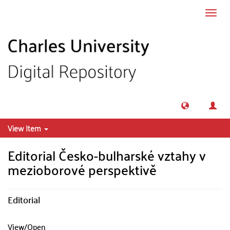
Skip to main content
Toggl
navig
View Item
Editorial Česko-bulharské vztahy v
mezioborové perspektivě
Editorial
View/
Open