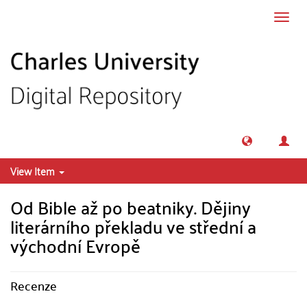
Skip to main content
Toggl
navig
View Item
Od Bible až po beatniky. Dějiny
literárního překladu ve střední a
východní Evropě
Recenze