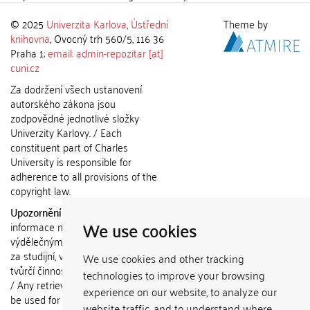
© 2025
Univerzita Karlova
,
Ústřední
Theme by
knihovna
, Ovocný trh 560/5, 116 36
Praha 1;
email: admin-repozitar [at]
cuni.cz
Za dodržení všech ustanovení
autorského zákona jsou
zodpovědné jednotlivé složky
Univerzity Karlovy. / Each
constituent part of Charles
University is responsible for
adherence to all provisions of the
copyright law.
Upozornění / Notice:
Získané
We use cookies
informace nemohou být použity k
výdělečným účelům nebo vydávány
za studijní, vědeckou nebo jinou
We use cookies and other tracking
tvůrčí činnost jiné osoby než autora.
technologies to improve your browsing
/ Any retrieved information shall not
experience on our website, to analyze our
be used for any commercial
website traffic, and to understand where