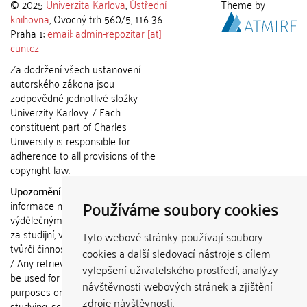
© 2025
Univerzita Karlova
,
Ústřední
Theme by
knihovna
, Ovocný trh 560/5, 116 36
Praha 1;
email: admin-repozitar [at]
cuni.cz
Za dodržení všech ustanovení
autorského zákona jsou
zodpovědné jednotlivé složky
Univerzity Karlovy. / Each
constituent part of Charles
University is responsible for
adherence to all provisions of the
copyright law.
Upozornění / Notice:
Získané
Používáme soubory cookies
informace nemohou být použity k
výdělečným účelům nebo vydávány
za studijní, vědeckou nebo jinou
Tyto webové stránky používají soubory
tvůrčí činnost jiné osoby než autora.
cookies a další sledovací nástroje s cílem
/ Any retrieved information shall not
vylepšení uživatelského prostředí, analýzy
be used for any commercial
návštěvnosti webových stránek a zjištění
purposes or claimed as results of
zdroje návštěvnosti.
studying, scientific or any other