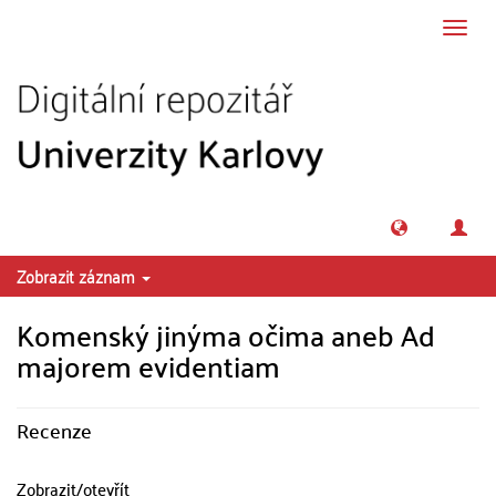
Přeskočit na obsah
Přepn
navig
Zobrazit záznam
Komenský jinýma očima aneb Ad
majorem evidentiam
Recenze
Zobrazit/
otevřít