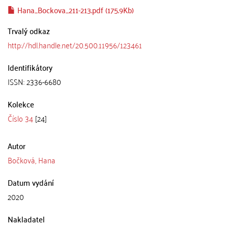
Hana_Bockova_211-213.pdf (175.9Kb)
Trvalý odkaz
http://hdl.handle.net/20.500.11956/123461
Identifikátory
ISSN: 2336-6680
Kolekce
Číslo 34
[24]
Autor
Bočková, Hana
Datum vydání
2020
Nakladatel