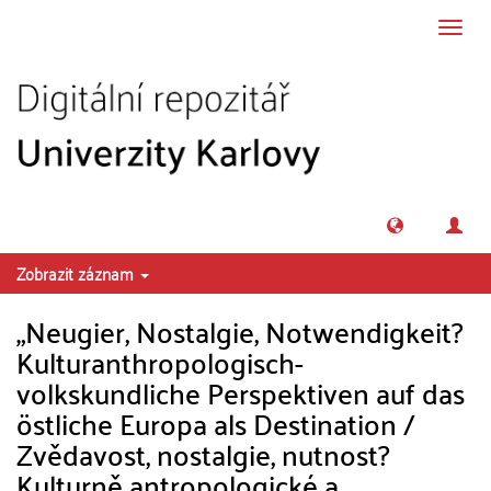
Přeskočit na obsah
Přepn
navig
Zobrazit záznam
„Neugier, Nostalgie, Notwendigkeit?
Kulturanthropologisch-
volkskundliche Perspektiven auf das
östliche Europa als Destination /
Zvědavost, nostalgie, nutnost?
Kulturně antropologické a