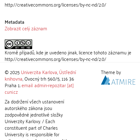
http://creativecommons.org/licenses/by-nc-nd/2.0/
Metadata
Zobrazit celý záznam
Kromě případů, kde je uvedeno jinak, licence tohoto záznamu je
http://creativecommons.org/licenses/by-nc-nd/2.0/
© 2025
Univerzita Karlova
,
Ústřední
Theme by
knihovna
, Ovocný trh 560/5, 116 36
Praha 1;
email: admin-repozitar [at]
cuni.cz
Za dodržení všech ustanovení
autorského zákona jsou
zodpovědné jednotlivé složky
Univerzity Karlovy. / Each
constituent part of Charles
University is responsible for