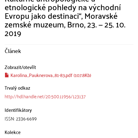
etnologické pohledy na východní
Evropu jako destinaci“, Moravské
zemské muzeum, Brno, 23. — 25. 10.
2019
Článek
Zobrazit/
otevřít
Karolina_Pauknerova_81-83.pdf (107.8Kb)
Trvalý odkaz
http://hdl.handle.net/20.500.11956/123137
Identifikátory
ISSN: 2336-6699
Kolekce