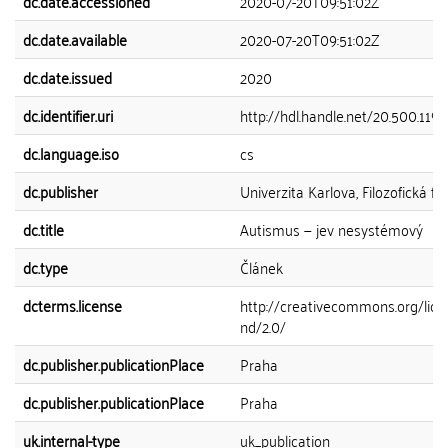
dc.date.accessioned
2020-07-20T09:51:02Z
dc.date.available
2020-07-20T09:51:02Z
dc.date.issued
2020
dc.identifier.uri
http://hdl.handle.net/20.500.119
dc.language.iso
cs
dc.publisher
Univerzita Karlova, Filozofická fa
dc.title
Autismus — jev nesystémový
dc.type
Článek
dcterms.license
http://creativecommons.org/lice
nd/2.0/
dc.publisher.publicationPlace
Praha
dc.publisher.publicationPlace
Praha
uk.internal-type
uk_publication