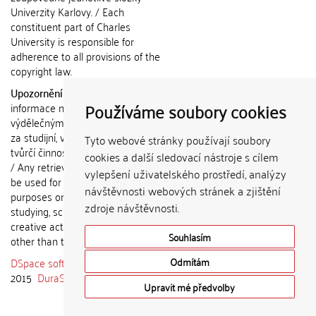
Univerzity Karlovy. / Each
constituent part of Charles
University is responsible for
adherence to all provisions of the
copyright law.
Upozornění / Notice:
Získané
Používáme soubory cookies
informace nemohou být použity k
výdělečným účelům nebo vydávány
za studijní, vědeckou nebo jinou
Tyto webové stránky používají soubory
tvůrčí činnost jiné osoby než autora.
cookies a další sledovací nástroje s cílem
/ Any retrieved information shall not
vylepšení uživatelského prostředí, analýzy
be used for any commercial
návštěvnosti webových stránek a zjištění
purposes or claimed as results of
zdroje návštěvnosti.
studying, scientific or any other
creative activities of any person
Souhlasím
other than the author.
DSpace software
copyright © 2002-
Odmítám
2015
DuraSpace
Upravit mé předvolby