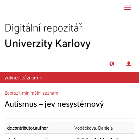
Přeskočit na obsah
Přepn
navig
Zobrazit záznam
Zobrazit minimální záznam
Autismus — jev nesystémový
dc.contributor.author
Vodáčková, Daniela