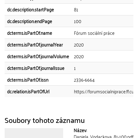
dc.description.startPage
81
dc.description.endPage
100
dcterms.isPartOf.name
Fórum sociální práce
dcterms.isPartOf.journalYear
2020
dcterms.isPartOf.journalVolume
2020
dcterms.isPartOf.journalIssue
1
dcterms.isPartOf.issn
2336-6664
dc.relation.isPartOfUrl
https://forumsocialniprace.ff.cuni
Soubory tohoto záznamu
Název:
Daniela_Vodackova_81-100.pdf