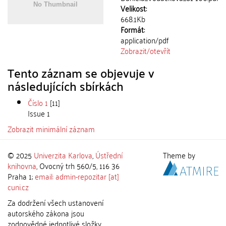
Velikost:
668.1Kb
Formát:
application/pdf
Zobrazit/
otevřít
Tento záznam se objevuje v
následujících sbírkách
Číslo 1
[11]
Issue 1
Zobrazit minimální záznam
© 2025
Univerzita Karlova
,
Ústřední
Theme by
knihovna
, Ovocný trh 560/5, 116 36
Praha 1;
email: admin-repozitar [at]
cuni.cz
Za dodržení všech ustanovení
autorského zákona jsou
zodpovědné jednotlivé složky