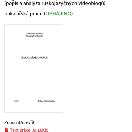
(popis a analýza ruskojazyčných videoblogů)
bakalářská práce (
OBHÁJENO
)
Zobrazit/
otevřít
Text práce (651.6Kb)