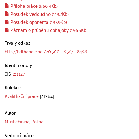
Příloha práce (560.4Kb)
Posudek vedoucího (113.7Kb)
Posudek oponenta (137.9Kb)
Záznam o průběhu obhajoby (156.5Kb)
Trvalý odkaz
http://hdl.handle.net/20.500.11956/118498
Identifikátory
SIS:
211127
Kolekce
Kvalifikační práce
[21384]
Autor
Mushchinina, Polina
Vedoucí práce