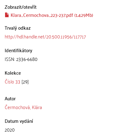
Zobrazit/
otevřít
Klara_Cermochova_223-237.pdf (1.429Mb)
Trvalý odkaz
http://hdl.handle.net/20.500.11956/117717
Identifikátory
ISSN: 2336-6680
Kolekce
Číslo 33
[29]
Autor
Čermochová, Klára
Datum vydání
2020