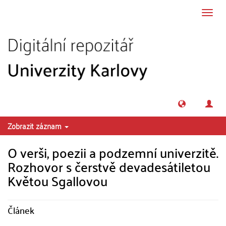
Přeskočit na obsah
Přepn
navig
Zobrazit záznam
O verši, poezii a podzemní univerzitě.
Rozhovor s čerstvě devadesátiletou
Květou Sgallovou
Článek