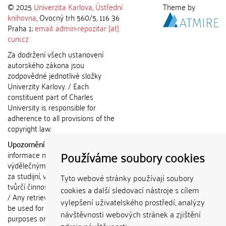
© 2025
Univerzita Karlova
,
Ústřední
Theme by
knihovna
, Ovocný trh 560/5, 116 36
Praha 1;
email: admin-repozitar [at]
cuni.cz
Za dodržení všech ustanovení
autorského zákona jsou
zodpovědné jednotlivé složky
Univerzity Karlovy. / Each
constituent part of Charles
University is responsible for
adherence to all provisions of the
copyright law.
Upozornění / Notice:
Získané
Používáme soubory cookies
informace nemohou být použity k
výdělečným účelům nebo vydávány
za studijní, vědeckou nebo jinou
Tyto webové stránky používají soubory
tvůrčí činnost jiné osoby než autora.
cookies a další sledovací nástroje s cílem
/ Any retrieved information shall not
vylepšení uživatelského prostředí, analýzy
be used for any commercial
návštěvnosti webových stránek a zjištění
purposes or claimed as results of