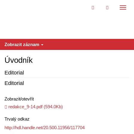
Přeskočit na obsah
Přepn
navig
Zobrazit záznam
Úvodník
Editorial
Editorial
Zobrazit/
otevřít
redakce_9-14.pdf (594.0Kb)
Trvalý odkaz
http://hdl.handle.net/20.500.11956/117704