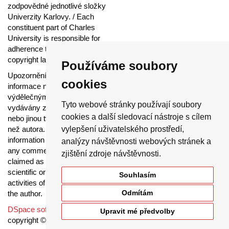
zodpovědné jednotlivé složky
Univerzity Karlovy. / Each
constituent part of Charles
University is responsible for
adherence to all provisions of the
copyright law.
Používáme soubory
Upozornění / Notice:
Získané
cookies
informace nemohou být použity k
výdělečným účelům nebo
Tyto webové stránky používají soubory
vydávány za studijní, vědeckou
cookies a další sledovací nástroje s cílem
nebo jinou tvůrčí činnost jiné osoby
než autora. / Any retrieved
vylepšení uživatelského prostředí,
information shall not be used for
analýzy návštěvnosti webových stránek a
any commercial purposes or
zjištění zdroje návštěvnosti.
claimed as results of studying,
scientific or any other creative
Souhlasím
activities of any person other than
Odmítám
the author.
DSpace software
Upravit mé předvolby
copyright © 2002-2015
DuraSpace