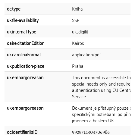
dc.type
Kniha
uk.file-availability
SSP
uk.internal-type
uk_digilit
oaire.citationEdition
Kairos
uk.carolinaFormat
application/pdf
uk.publication-place
Praha
uk.embargo.reason
This document is accessible for 
special needs only and requires 
authentication using CU Central 
Service.
uk.embargo.reason
Dokument je přístupný pouze s
specifickými potřebami po přihlá
jménem a heslem UK.
dc.identifier.lisID
9925714303706986