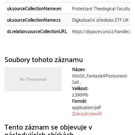
uk.sourceCollectionName.en
Protestant Theological Faculty Di
uk.sourceCollectionName.cs
Digitalizační středisko ETF UK
dc.relation.sourceCollectionURL
https://dspace.cuni.cz/handle/20
Soubory tohoto záznamu
Název:
00100_FantazieAPoslusnost-
Soll ...
Velikost:
2.390Mb
Formát:
application/pdf
Zobrazit/
otevřít
Tento záznam se objevuje v
následujících sbírkách