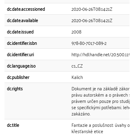
dc.date.accessioned
2020-06-26T08:14:21Z
dc.date.available
2020-06-26T08:14:21Z
dc.date.issued
2008
dc.identifier.isbn
978-80-7017-089-2
dc.identifier.uri
http://hdl.handle.net/20.500.119
dc.language.iso
cs_CZ
dc.publisher
Kalich
dc.rights
Dokument je na základě zákona č
právu autorském a o právech sou
právem určen pouze pro studijní
se specifickými potřebami. Jeho da
zakázáno.
dc.title
Fantazie a poslušnost: úvahy o 
křesťanské etice