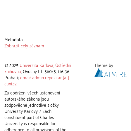
Metadata
Zobrazit celý záznam
© 2025
Univerzita Karlova
,
Ústřední
Theme by
knihovna
, Ovocný trh 560/5, 116 36
Praha 1;
email: admin-repozitar [at]
cuni.cz
Za dodržení všech ustanovení
autorského zákona jsou
zodpovědné jednotlivé složky
Univerzity Karlovy. / Each
constituent part of Charles
University is responsible for
adherence to all provisions of the