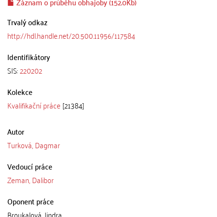
Záznam o průběhu obhajoby (152.0Kb)
Trvalý odkaz
http://hdl.handle.net/20.500.11956/117584
Identifikátory
SIS:
220202
Kolekce
Kvalifikační práce
[21384]
Autor
Turková, Dagmar
Vedoucí práce
Zeman, Dalibor
Oponent práce
Broukalová, Jindra