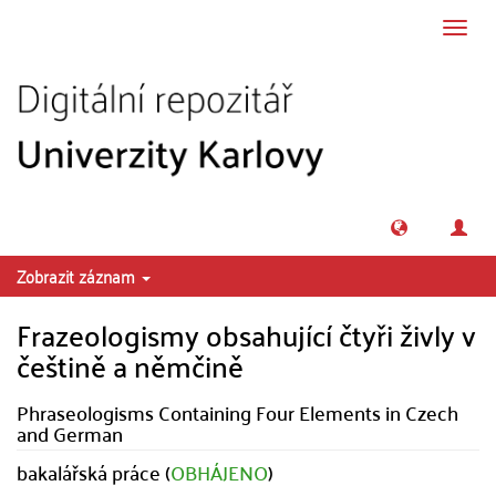
Přeskočit na obsah
Přepn
navig
Zobrazit záznam
Frazeologismy obsahující čtyři živly v
češtině a němčině
Phraseologisms Containing Four Elements in Czech
and German
bakalářská práce (
OBHÁJENO
)