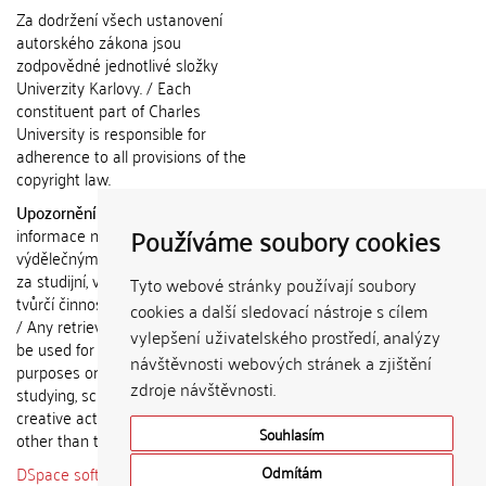
Za dodržení všech ustanovení
autorského zákona jsou
zodpovědné jednotlivé složky
Univerzity Karlovy. / Each
constituent part of Charles
University is responsible for
adherence to all provisions of the
copyright law.
Upozornění / Notice:
Získané
Používáme soubory cookies
informace nemohou být použity k
výdělečným účelům nebo vydávány
za studijní, vědeckou nebo jinou
Tyto webové stránky používají soubory
tvůrčí činnost jiné osoby než autora.
cookies a další sledovací nástroje s cílem
/ Any retrieved information shall not
vylepšení uživatelského prostředí, analýzy
be used for any commercial
návštěvnosti webových stránek a zjištění
purposes or claimed as results of
zdroje návštěvnosti.
studying, scientific or any other
creative activities of any person
Souhlasím
other than the author.
DSpace software
copyright © 2002-
Odmítám