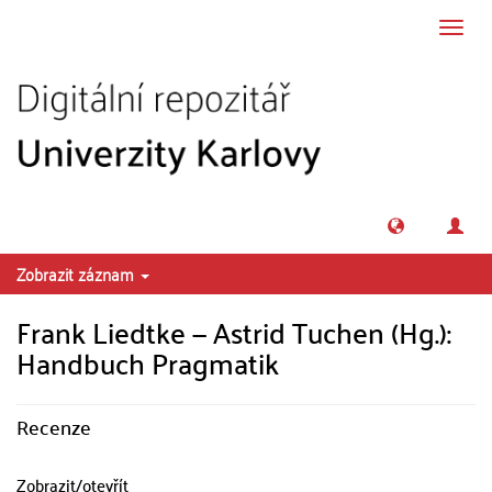
Přeskočit na obsah
Přepn
navig
Zobrazit záznam
Frank Liedtke — Astrid Tuchen (Hg.):
Handbuch Pragmatik
Recenze
Zobrazit/
otevřít