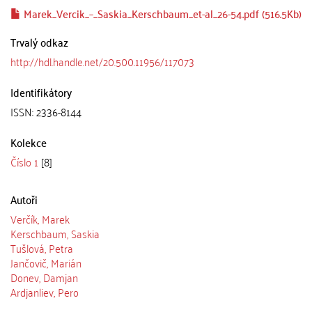
Marek_Vercik_–_Saskia_Kerschbaum_et-al_26-54.pdf (516.5Kb)
Trvalý odkaz
http://hdl.handle.net/20.500.11956/117073
Identifikátory
ISSN: 2336-8144
Kolekce
Číslo 1
[8]
Autoři
Verčík, Marek
Kerschbaum, Saskia
Tušlová, Petra
Jančovič, Marián
Donev, Damjan
Ardjanliev, Pero