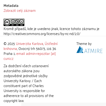
Metadata
Zobrazit celý záznam
Kromě případů, kde je uvedeno jinak, licence tohoto záznamu je
http://creativecommons.org/licenses/by-nc-nd/2.0/
© 2025
Univerzita Karlova
,
Ústřední
Theme by
knihovna
, Ovocný trh 560/5, 116 36
Praha 1;
email: admin-repozitar [at]
cuni.cz
Za dodržení všech ustanovení
autorského zákona jsou
zodpovědné jednotlivé složky
Univerzity Karlovy. / Each
constituent part of Charles
University is responsible for
adherence to all provisions of the
copyright law.