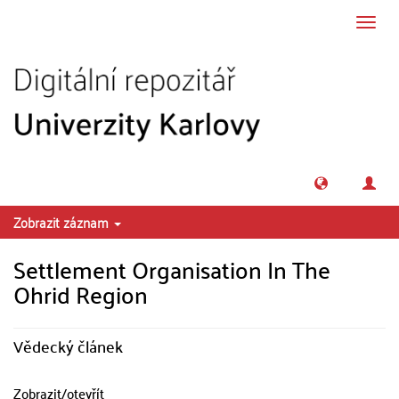
Přeskočit na obsah
Přepn
navig
Zobrazit záznam
Settlement Organisation In The
Ohrid Region
Vědecký článek
Zobrazit/
otevřít