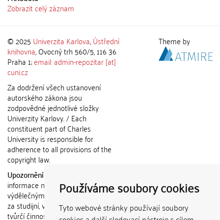
Zobrazit celý záznam
© 2025
Univerzita Karlova
,
Ústřední
Theme by
knihovna
, Ovocný trh 560/5, 116 36
Praha 1;
email: admin-repozitar [at]
cuni.cz
Za dodržení všech ustanovení
autorského zákona jsou
zodpovědné jednotlivé složky
Univerzity Karlovy. / Each
constituent part of Charles
University is responsible for
adherence to all provisions of the
copyright law.
Upozornění / Notice:
Získané
Používáme soubory cookies
informace nemohou být použity k
výdělečným účelům nebo vydávány
za studijní, vědeckou nebo jinou
Tyto webové stránky používají soubory
tvůrčí činnost jiné osoby než autora.
cookies a další sledovací nástroje s cílem