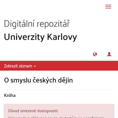
Přeskočit na obsah
Přepn
navig
Zobrazit záznam
O smyslu českých dějin
Kniha
Důvod omezené dostupnosti:
Dokument je přístupný pouze studentům se specifickými