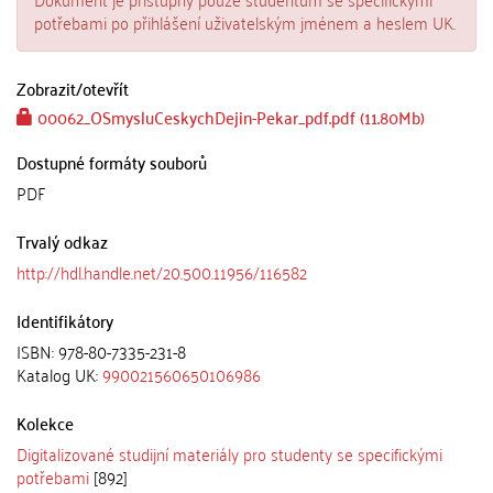
potřebami po přihlášení uživatelským jménem a heslem UK.
Zobrazit/
otevřít
00062_OSmysluCeskychDejin-Pekar_pdf.pdf (11.80Mb)
Dostupné formáty souborů
PDF
Trvalý odkaz
http://hdl.handle.net/20.500.11956/116582
Identifikátory
ISBN: 978-80-7335-231-8
Katalog UK:
990021560650106986
Kolekce
Digitalizované studijní materiály pro studenty se specifickými
potřebami
[892]