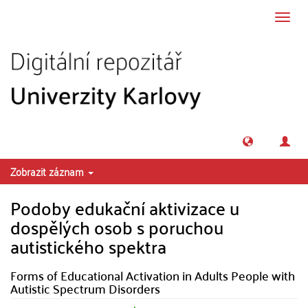
Přeskočit na obsah
Přepn
navig
Zobrazit záznam
Podoby edukační aktivizace u
dospělých osob s poruchou
autistického spektra
Forms of Educational Activation in Adults People with
Autistic Spectrum Disorders