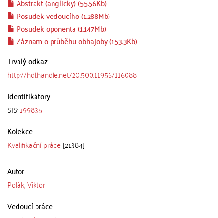
Abstrakt (anglicky) (55.56Kb)
Posudek vedoucího (1.288Mb)
Posudek oponenta (1.147Mb)
Záznam o průběhu obhajoby (153.3Kb)
Trvalý odkaz
http://hdl.handle.net/20.500.11956/116088
Identifikátory
SIS:
199835
Kolekce
Kvalifikační práce
[21384]
Autor
Polák, Viktor
Vedoucí práce