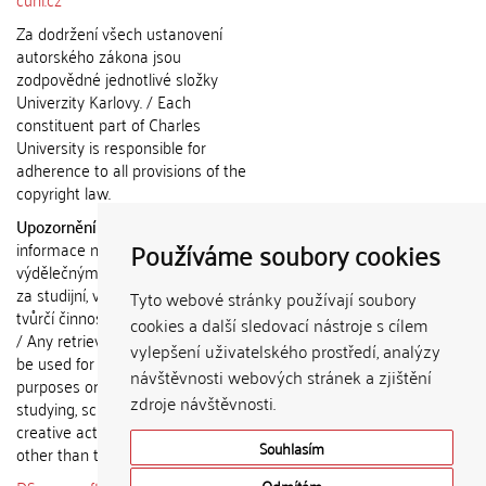
Za dodržení všech ustanovení
autorského zákona jsou
zodpovědné jednotlivé složky
Univerzity Karlovy. / Each
constituent part of Charles
University is responsible for
adherence to all provisions of the
copyright law.
Upozornění / Notice:
Získané
Používáme soubory cookies
informace nemohou být použity k
výdělečným účelům nebo vydávány
za studijní, vědeckou nebo jinou
Tyto webové stránky používají soubory
tvůrčí činnost jiné osoby než autora.
cookies a další sledovací nástroje s cílem
/ Any retrieved information shall not
vylepšení uživatelského prostředí, analýzy
be used for any commercial
návštěvnosti webových stránek a zjištění
purposes or claimed as results of
zdroje návštěvnosti.
studying, scientific or any other
creative activities of any person
Souhlasím
other than the author.
Odmítám