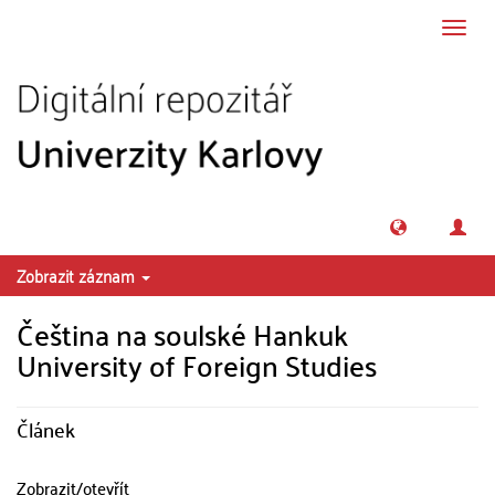
Přeskočit na obsah
Přepn
navig
Zobrazit záznam
Čeština na soulské Hankuk
University of Foreign Studies
Článek
Zobrazit/
otevřít