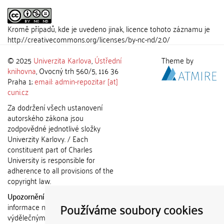
Kromě případů, kde je uvedeno jinak, licence tohoto záznamu je
http://creativecommons.org/licenses/by-nc-nd/2.0/
© 2025
Univerzita Karlova
,
Ústřední
Theme by
knihovna
, Ovocný trh 560/5, 116 36
Praha 1;
email: admin-repozitar [at]
cuni.cz
Za dodržení všech ustanovení
autorského zákona jsou
zodpovědné jednotlivé složky
Univerzity Karlovy. / Each
constituent part of Charles
University is responsible for
adherence to all provisions of the
copyright law.
Upozornění / Notice:
Získané
Používáme soubory cookies
informace nemohou být použity k
výdělečným účelům nebo vydávány