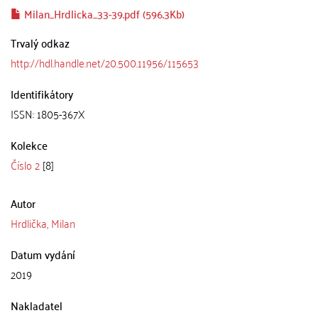
Milan_Hrdlicka_33-39.pdf (596.3Kb)
Trvalý odkaz
http://hdl.handle.net/20.500.11956/115653
Identifikátory
ISSN: 1805-367X
Kolekce
Číslo 2
[8]
Autor
Hrdlička, Milan
Datum vydání
2019
Nakladatel