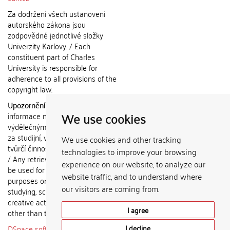
Za dodržení všech ustanovení
autorského zákona jsou
zodpovědné jednotlivé složky
Univerzity Karlovy. / Each
constituent part of Charles
University is responsible for
adherence to all provisions of the
copyright law.
Upozornění / Notice:
Získané
We use cookies
informace nemohou být použity k
výdělečným účelům nebo vydávány
za studijní, vědeckou nebo jinou
We use cookies and other tracking
tvůrčí činnost jiné osoby než autora.
technologies to improve your browsing
/ Any retrieved information shall not
experience on our website, to analyze our
be used for any commercial
website traffic, and to understand where
purposes or claimed as results of
our visitors are coming from.
studying, scientific or any other
creative activities of any person
I agree
other than the author.
DSpace software
copyright © 2002-
I decline