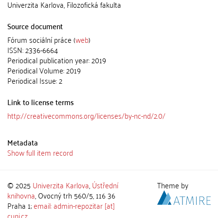
Univerzita Karlova, Filozofická fakulta
Source document
Fórum sociální práce (
web
)
ISSN: 2336-6664
Periodical publication year: 2019
Periodical Volume: 2019
Periodical Issue: 2
Link to license terms
http://creativecommons.org/licenses/by-nc-nd/2.0/
Metadata
Show full item record
© 2025
Univerzita Karlova
,
Ústřední
Theme by
knihovna
, Ovocný trh 560/5, 116 36
Praha 1;
email: admin-repozitar [at]
cuni.cz