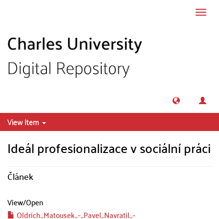
Skip to main content
Toggl
navig
View Item
Ideál profesionalizace v sociální práci
Článek
View/
Open
Oldrich_Matousek_–_Pavel_Navratil_–