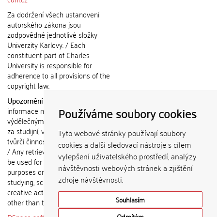
Za dodržení všech ustanovení
autorského zákona jsou
zodpovědné jednotlivé složky
Univerzity Karlovy. / Each
constituent part of Charles
University is responsible for
adherence to all provisions of the
copyright law.
Upozornění / Notice:
Získané
Používáme soubory cookies
informace nemohou být použity k
výdělečným účelům nebo vydávány
za studijní, vědeckou nebo jinou
Tyto webové stránky používají soubory
tvůrčí činnost jiné osoby než autora.
cookies a další sledovací nástroje s cílem
/ Any retrieved information shall not
vylepšení uživatelského prostředí, analýzy
be used for any commercial
návštěvnosti webových stránek a zjištění
purposes or claimed as results of
zdroje návštěvnosti.
studying, scientific or any other
creative activities of any person
Souhlasím
other than the author.
Odmítám