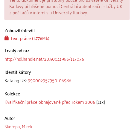
Karlovy přihlášené pomocí Centrální autentizační služby UK
z počítačů v interní síti Univerzity Karlovy.
Zobrazit/
otevřít
Text práce (1.776Mb)
Trvalý odkaz
http://hdl.handle.net/20.500.11956/113036
Identifikátory
Katalog UK:
990002957950106986
Kolekce
Kvalifikační práce obhajované před rokem 2006
[213]
Autor
Skořepa, Mirek