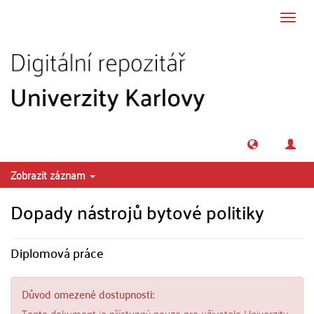
Přeskočit na obsah
Přepn
navig
Zobrazit záznam
Dopady nástrojů bytové politiky
Diplomová práce
Důvod omezené dostupnosti:
Tento dokument je přístupný pouze pro uživatele Univerzity