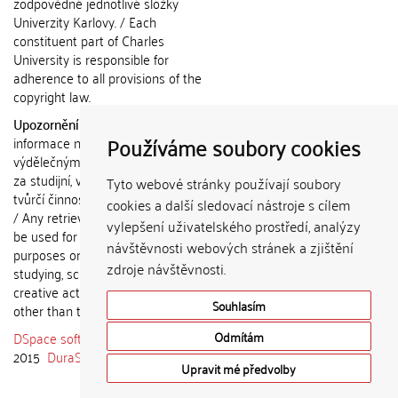
zodpovědné jednotlivé složky
Univerzity Karlovy. / Each
constituent part of Charles
University is responsible for
adherence to all provisions of the
copyright law.
Upozornění / Notice:
Získané
Používáme soubory cookies
informace nemohou být použity k
výdělečným účelům nebo vydávány
za studijní, vědeckou nebo jinou
Tyto webové stránky používají soubory
tvůrčí činnost jiné osoby než autora.
cookies a další sledovací nástroje s cílem
/ Any retrieved information shall not
vylepšení uživatelského prostředí, analýzy
be used for any commercial
návštěvnosti webových stránek a zjištění
purposes or claimed as results of
zdroje návštěvnosti.
studying, scientific or any other
creative activities of any person
Souhlasím
other than the author.
DSpace software
copyright © 2002-
Odmítám
2015
DuraSpace
Upravit mé předvolby