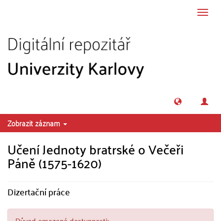
Přeskočit na obsah
Přepn
navig
Zobrazit záznam
Učení Jednoty bratrské o Večeři
Páně (1575-1620)
Dizertační práce
Důvod omezené dostupnosti: