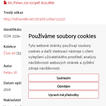
Jiri_Pelan_131-137.pdf (631.2Kb)
Trvalý odkaz
http://hdl.handle.net/20.500.11956/112137
Identifikátory
Používáme soubory cookies
ISSN: 2336–6729
Tyto webové stránky používají soubory
Kolekce
cookies a další sledovací nástroje s cílem
Číslo 60
[32]
vylepšení uživatelského prostředí, analýzy
návštěvnosti webových stránek a zjištění
Autor
zdroje návštěvnosti.
Pelán, Jiří
Souhlasím
Datum vydání
Odmítám
2019
Upravit mé předvolby
Nakladatel