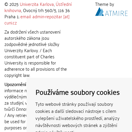
© 2025
Univerzita Karlova
,
Ústřední
Theme by
knihovna
, Ovocný trh 560/5, 116 36
Praha 1;
email: admin-repozitar [at]
cuni.cz
Za dodržení všech ustanovení
autorského zákona jsou
zodpovědné jednotlivé složky
Univerzity Karlovy. / Each
constituent part of Charles
University is responsible for
adherence to all provisions of the
copyright law.
Upozornění / Notice:
Získané
Používáme soubory cookies
informace nemohou být použity k
výdělečným účelům nebo vydávány
za studijní, vědeckou nebo jinou
Tyto webové stránky používají soubory
tvůrčí činnost jiné osoby než autora.
cookies a další sledovací nástroje s cílem
/ Any retrieved information shall not
vylepšení uživatelského prostředí, analýzy
be used for any commercial
návštěvnosti webových stránek a zjištění
purposes or claimed as results of