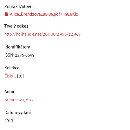
Zobrazit/
otevřít
Alica_Brendzova_85-86.pdf (558.8Kb)
Trvalý odkaz
http://hdl.handle.net/20.500.11956/111969
Identifikátory
ISSN: 2336-6699
Kolekce
Číslo 1
[10]
Autor
Brendzová, Alica
Datum vydání
2019