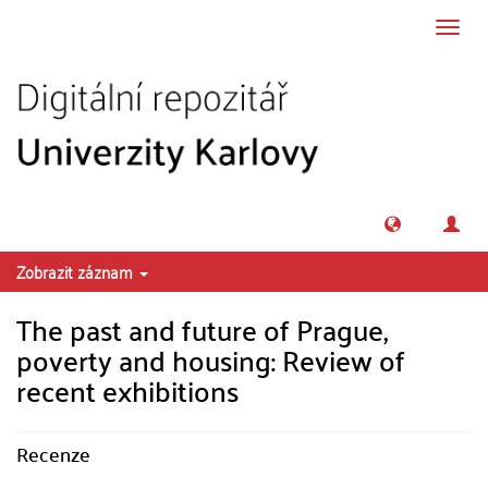
Přeskočit na obsah
Přepn
navig
Zobrazit záznam
The past and future of Prague,
poverty and housing: Review of
recent exhibitions
Recenze