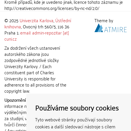
Kromě případů, kde je uvedeno jinak, licence tohoto záznamu je
http://creativecommons.org/licenses/by-nc-nd/2.0/
© 2025
Univerzita Karlova
,
Ústřední
Theme by
knihovna
, Ovocný trh 560/5, 116 36
Praha 1;
email: admin-repozitar [at]
cuni.cz
Za dodržení všech ustanovení
autorského zákona jsou
zodpovědné jednotlivé složky
Univerzity Karlovy. / Each
constituent part of Charles
University is responsible for
adherence to all provisions of the
copyright law.
Upozornění / Notice:
Získané
Používáme soubory cookies
informace nemohou být použity k
výdělečným účelům nebo vydávány
za studijní, vědeckou nebo jinou
Tyto webové stránky používají soubory
tvůrčí činnost jiné osoby než autora.
cookies a další sledovací nástroje s cílem
/ Any retrieved information shall not