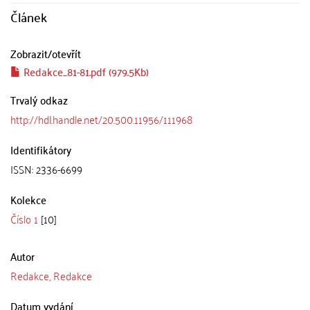
Článek
Zobrazit/
otevřít
Redakce_81-81.pdf (979.5Kb)
Trvalý odkaz
http://hdl.handle.net/20.500.11956/111968
Identifikátory
ISSN: 2336-6699
Kolekce
Číslo 1
[10]
Autor
Redakce, Redakce
Datum vydání