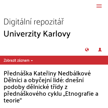
Přeskočit na obsah
Přepn
navig
Zobrazit záznam
Přednáška Kateřiny Nedbálkové
Dělníci a obyčejní lidé: dnešní
podoby dělnické třídy z
přednáškového cyklu „Etnografie a
teorie“