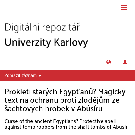
Přeskočit na obsah
Přepn
navig
Zobrazit záznam
Prokletí starých Egypťanů? Magický
text na ochranu proti zlodějům ze
šachtových hrobek v Abúsíru
Curse of the ancient Egyptians? Protective spell
against tomb robbers from the shaft tombs of Abusir