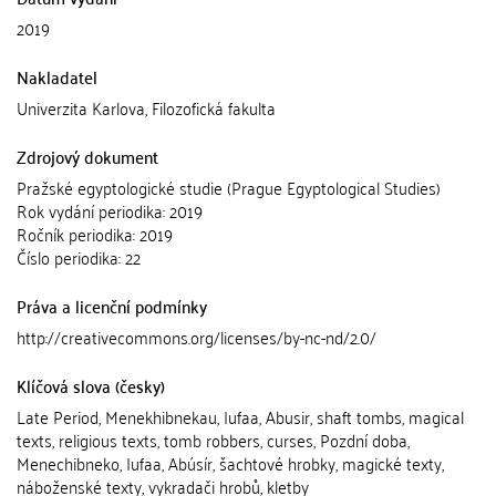
2019
Nakladatel
Univerzita Karlova, Filozofická fakulta
Zdrojový dokument
Pražské egyptologické studie (Prague Egyptological Studies)
Rok vydání periodika: 2019
Ročník periodika: 2019
Číslo periodika: 22
Práva a licenční podmínky
http://creativecommons.org/licenses/by-nc-nd/2.0/
Klíčová slova (česky)
Late Period, Menekhibnekau, Iufaa, Abusir, shaft tombs, magical
texts, religious texts, tomb robbers, curses, Pozdní doba,
Menechibneko, Iufaa, Abúsír, šachtové hrobky, magické texty,
náboženské texty, vykradači hrobů, kletby