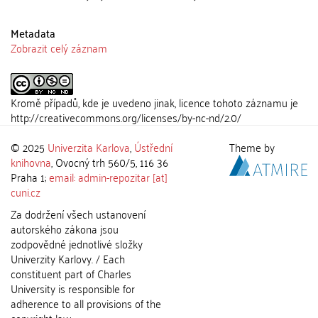
Metadata
Zobrazit celý záznam
Kromě případů, kde je uvedeno jinak, licence tohoto záznamu je
http://creativecommons.org/licenses/by-nc-nd/2.0/
© 2025
Univerzita Karlova
,
Ústřední
Theme by
knihovna
, Ovocný trh 560/5, 116 36
Praha 1;
email: admin-repozitar [at]
cuni.cz
Za dodržení všech ustanovení
autorského zákona jsou
zodpovědné jednotlivé složky
Univerzity Karlovy. / Each
constituent part of Charles
University is responsible for
adherence to all provisions of the