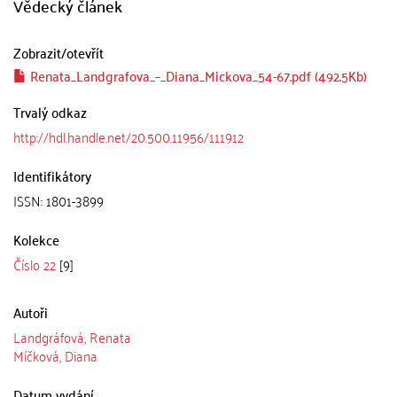
Vědecký článek
Zobrazit/
otevřít
Renata_Landgrafova_–_Diana_Mickova_54-67.pdf (492.5Kb)
Trvalý odkaz
http://hdl.handle.net/20.500.11956/111912
Identifikátory
ISSN: 1801-3899
Kolekce
Číslo 22
[9]
Autoři
Landgráfová, Renata
Míčková, Diana
Datum vydání