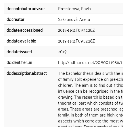
dc.contributor.advisor
Presslerová, Pavla
dc.creator
Saksunová, Aneta
dc.date.accessioned
2019-11-11T09:52:28Z
dc.date.available
2019-11-11T09:52:28Z
dc.date.issued
2019
dc.identifier.uri
http://hdl.handle.net/20.500.11956/111
dc.description.abstract
The bachelor thesis deals with the inf
of family split experience on pre-schoo
children. The aim is to find out if this
influence can be recognised in the fam
drawing. The research is based on the
theoretical part which consists of two
areas. These areas are preschool age
family. In both of them are highlighted
aspects which correlate the most wit
practical part. From preschool age, it i