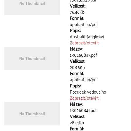
Velikost:
76.46Kb
Formát:
application/pdf
Popis:
Abstrakt (anglicky)
Zobrazit/
otevřít
Název:
130260837.pdf
Velikost:
208.6Kb
Formát:
application/pdf
Popis:
Posudek vedoucího
Zobrazit/
otevřít
Název:
130260841.pdf
Velikost:
281.4Kb
Formát: