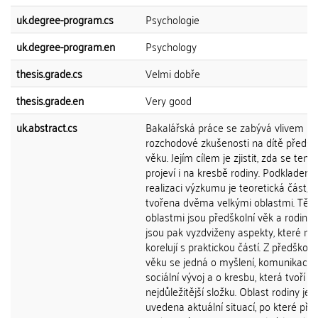
uk.degree-program.cs
Psychologie
uk.degree-program.en
Psychology
thesis.grade.cs
Velmi dobře
thesis.grade.en
Very good
uk.abstract.cs
Bakalářská práce se zabývá vlivem
rozchodové zkušenosti na dítě předšk
věku. Jejím cílem je zjistit, zda se tento
projeví i na kresbě rodiny. Podkladem 
realizaci výzkumu je teoretická část, k
tvořena dvěma velkými oblastmi. Těm
oblastmi jsou předškolní věk a rodina. 
jsou pak vyzdviženy aspekty, které nej
korelují s praktickou částí. Z předškoln
věku se jedná o myšlení, komunikaci,
sociální vývoj a o kresbu, která tvoří
nejdůležitější složku. Oblast rodiny je
uvedena aktuální situací, po které přic