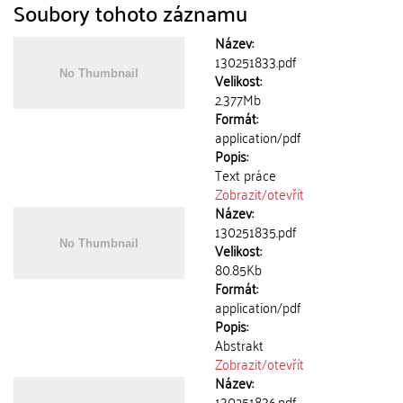
Soubory tohoto záznamu
Název:
130251833.pdf
Velikost:
2.377Mb
Formát:
application/pdf
Popis:
Text práce
Zobrazit/
otevřít
Název:
130251835.pdf
Velikost:
80.85Kb
Formát:
application/pdf
Popis:
Abstrakt
Zobrazit/
otevřít
Název:
130251836.pdf