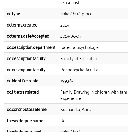
zkušeností
dc.type
bakalářská práce
dcterms.created
2019
dcterms.dateAccepted
2019-06-05
dc.description.department
Katedra psychologie
dc.description.faculty
Faculty of Education
dc.description.faculty
Pedagogická fakulta
dc.identifier.repId
199387
dc.title.translated
Family Drawing in children with family 
experience
dc.contributor.referee
Kucharská, Anna
thesis.degree.name
Bc.
thesis.degree.level
bakalářské