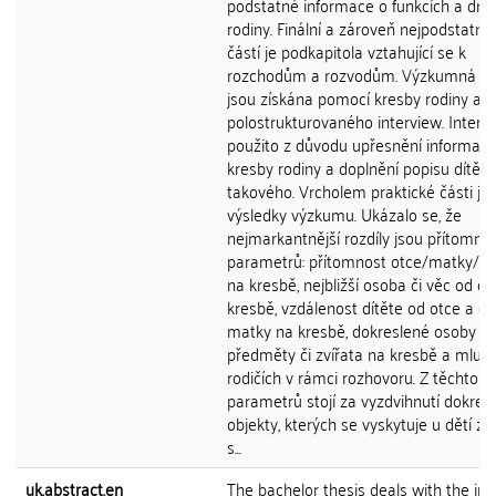
podstatné informace o funkcích a dru
rodiny. Finální a zároveň nejpodstatněj
částí je podkapitola vztahující se k
rozchodům a rozvodům. Výzkumná d
jsou získána pomocí kresby rodiny a
polostrukturovaného interview. Intervi
použito z důvodu upřesnění informací
kresby rodiny a doplnění popisu dítěte
takového. Vrcholem praktické části js
výsledky výzkumu. Ukázalo se, že
nejmarkantnější rozdíly jsou přítomny
parametrů: přítomnost otce/matky/dí
na kresbě, nejbližší osoba či věc od dí
kresbě, vzdálenost dítěte od otce a od
matky na kresbě, dokreslené osoby
předměty či zvířata na kresbě a mluve
rodičích v rámci rozhovoru. Z těchto
parametrů stojí za vyzdvihnutí dokres
objekty, kterých se vyskytuje u dětí z 
s...
uk.abstract.en
The bachelor thesis deals with the inf