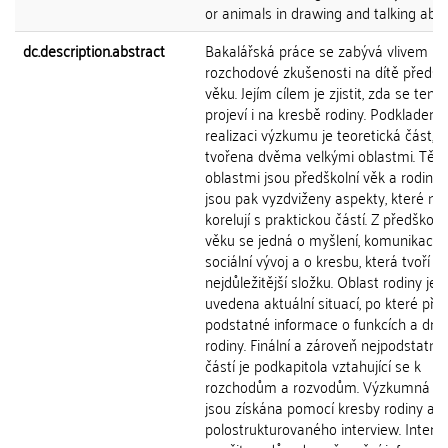
or animals in drawing and talking about
dc.description.abstract
Bakalářská práce se zabývá vlivem
rozchodové zkušenosti na dítě předšk
věku. Jejím cílem je zjistit, zda se tento
projeví i na kresbě rodiny. Podkladem 
realizaci výzkumu je teoretická část, k
tvořena dvěma velkými oblastmi. Těm
oblastmi jsou předškolní věk a rodina. 
jsou pak vyzdviženy aspekty, které nej
korelují s praktickou částí. Z předškoln
věku se jedná o myšlení, komunikaci,
sociální vývoj a o kresbu, která tvoří
nejdůležitější složku. Oblast rodiny je
uvedena aktuální situací, po které přic
podstatné informace o funkcích a dru
rodiny. Finální a zároveň nejpodstatněj
částí je podkapitola vztahující se k
rozchodům a rozvodům. Výzkumná d
jsou získána pomocí kresby rodiny a
polostrukturovaného interview. Intervi