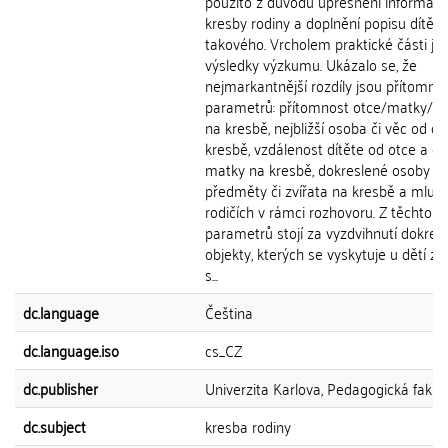
použito z důvodu upřesnění informací
kresby rodiny a doplnění popisu dítěte
takového. Vrcholem praktické části js
výsledky výzkumu. Ukázalo se, že
nejmarkantnější rozdíly jsou přítomny
parametrů: přítomnost otce/matky/dí
na kresbě, nejbližší osoba či věc od dí
kresbě, vzdálenost dítěte od otce a od
matky na kresbě, dokreslené osoby
předměty či zvířata na kresbě a mluve
rodičích v rámci rozhovoru. Z těchto
parametrů stojí za vyzdvihnutí dokres
objekty, kterých se vyskytuje u dětí z 
s...
dc.language
Čeština
dc.language.iso
cs_CZ
dc.publisher
Univerzita Karlova, Pedagogická fakul
dc.subject
kresba rodiny