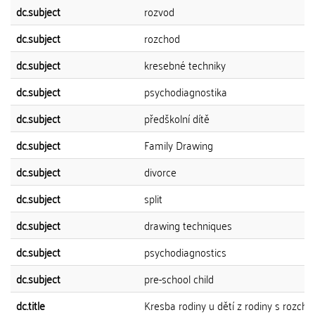
dc.subject
rozvod
dc.subject
rozchod
dc.subject
kresebné techniky
dc.subject
psychodiagnostika
dc.subject
předškolní dítě
dc.subject
Family Drawing
dc.subject
divorce
dc.subject
split
dc.subject
drawing techniques
dc.subject
psychodiagnostics
dc.subject
pre-school child
dc.title
Kresba rodiny u dětí z rodiny s rozch