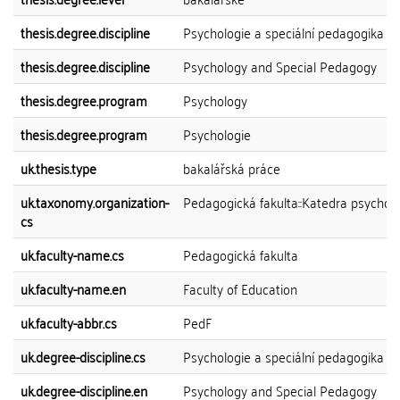
thesis.degree.discipline
Psychologie a speciální pedagogika
thesis.degree.discipline
Psychology and Special Pedagogy
thesis.degree.program
Psychology
thesis.degree.program
Psychologie
uk.thesis.type
bakalářská práce
uk.taxonomy.organization-
Pedagogická fakulta::Katedra psychol
cs
uk.faculty-name.cs
Pedagogická fakulta
uk.faculty-name.en
Faculty of Education
uk.faculty-abbr.cs
PedF
uk.degree-discipline.cs
Psychologie a speciální pedagogika
uk.degree-discipline.en
Psychology and Special Pedagogy