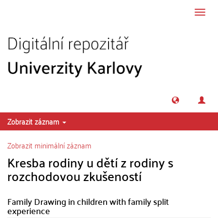
Přeskočit na obsah
Přepn
navig
Zobrazit záznam
Zobrazit minimální záznam
Kresba rodiny u dětí z rodiny s
rozchodovou zkušeností
Family Drawing in children with family split
experience