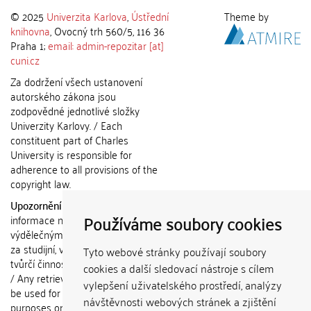
© 2025
Univerzita Karlova
,
Ústřední
Theme by
knihovna
, Ovocný trh 560/5, 116 36
Praha 1;
email: admin-repozitar [at]
cuni.cz
Za dodržení všech ustanovení
autorského zákona jsou
zodpovědné jednotlivé složky
Univerzity Karlovy. / Each
constituent part of Charles
University is responsible for
adherence to all provisions of the
copyright law.
Upozornění / Notice:
Získané
Používáme soubory cookies
informace nemohou být použity k
výdělečným účelům nebo vydávány
za studijní, vědeckou nebo jinou
Tyto webové stránky používají soubory
tvůrčí činnost jiné osoby než autora.
cookies a další sledovací nástroje s cílem
/ Any retrieved information shall not
vylepšení uživatelského prostředí, analýzy
be used for any commercial
návštěvnosti webových stránek a zjištění
purposes or claimed as results of