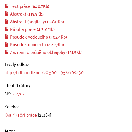
Text práce (640.7Kb)
Abstrakt (119.9Kb)
Abstrakt (anglicky) (128.0Kb)
Příloha práce (4.716Mb)
Posudek vedoucího (302.4Kb)
Posudek oponenta (421.9Kb)
Záznam o průběhu obhajoby (151.5Kb)
Trvalý odkaz
http://hdl.handle.net/20.500.11956/109430
Identifikátory
SIS:
212767
Kolekce
Kvalifikační práce
[21384]
Autor