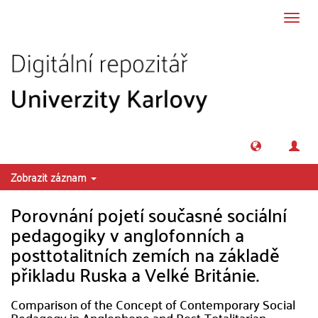
Přeskočit na obsah
Přepn
navig
Zobrazit záznam
Porovnání pojetí současné sociální
pedagogiky v anglofonních a
posttotalitních zemích na základě
přikladu Ruska a Velké Británie.
Comparison of the Concept of Contemporary Social
Pedagogy in Anglophone and Post-Totalitarian