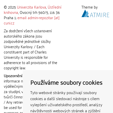
© 2025
Univerzita Karlova
,
Ústřední
Theme by
knihovna
, Ovocný trh 560/5, 116 36
Praha 1;
email: admin-repozitar [at]
cuni.cz
Za dodržení všech ustanovení
autorského zákona jsou
zodpovědné jednotlivé složky
Univerzity Karlovy. / Each
constituent part of Charles
University is responsible for
adherence to all provisions of the
copyright law.
Upozornění / Notice:
Získané
Používáme soubory cookies
informace nemohou být použity k
výdělečným účelům nebo vydávány
za studijní, vědeckou nebo jinou
Tyto webové stránky používají soubory
tvůrčí činnost jiné osoby než autora.
cookies a další sledovací nástroje s cílem
/ Any retrieved information shall not
vylepšení uživatelského prostředí, analýzy
be used for any commercial
návštěvnosti webových stránek a zjištění
purposes or claimed as results of