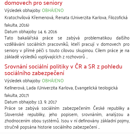
domovech pro seniory
Výsledek obhajoby:
OBHÁJENO
Kratochvílová Křemenová, Renata
(
Univerzita Karlova, Filozofická
fakulta
,
2016
)
Datum obhajoby:
14. 6. 2016
Tato bakalářská práce se zabývá problematikou dalšího
vzdělávání sociálních pracovníků, kteří pracují v domovech pro
seniory v přímé péči s touto cílovou skupinou. Cílem práce je na
základě výsledků vyplývajících z rozhovorů ...
Srovnání sociální politiky v ČR a SR z pohledu
sociálního zabezpečení
Výsledek obhajoby:
OBHÁJENO
Kellnerová, Lada
(
Univerzita Karlova, Evangelická teologická
fakulta
,
2017
)
Datum obhajoby:
13. 9. 2017
Práce se zabývá sociálním zabezpečením České republiky a
Slovenské republiky, jeho popisem, srovnáním, analýzou a
zhodnocením obou systémů. Jsou v ní definovány základní pojmy,
stručně popsána historie sociálního zabezpečení ...