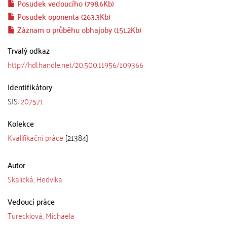
Posudek vedoucího (798.6Kb)
Posudek oponenta (263.3Kb)
Záznam o průběhu obhajoby (151.2Kb)
Trvalý odkaz
http://hdl.handle.net/20.500.11956/109366
Identifikátory
SIS:
207571
Kolekce
Kvalifikační práce
[21384]
Autor
Skalická, Hedvika
Vedoucí práce
Tureckiová, Michaela