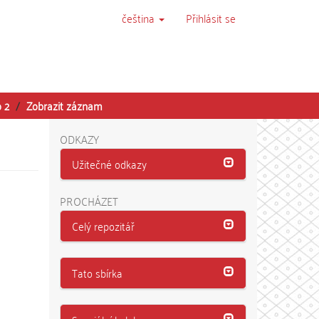
čeština
Přihlásit se
o 2
Zobrazit záznam
ODKAZY
Užitečné odkazy
PROCHÁZET
Celý repozitář
Tato sbírka