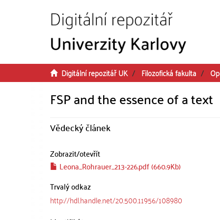
Přeskočit na obsah
Digitální repozitář UK
Filozofická fakulta
Op
FSP and the essence of a text
Vědecký článek
Zobrazit/
otevřít
Leona_Rohrauer_213-226.pdf (660.9Kb)
Trvalý odkaz
http://hdl.handle.net/20.500.11956/108980