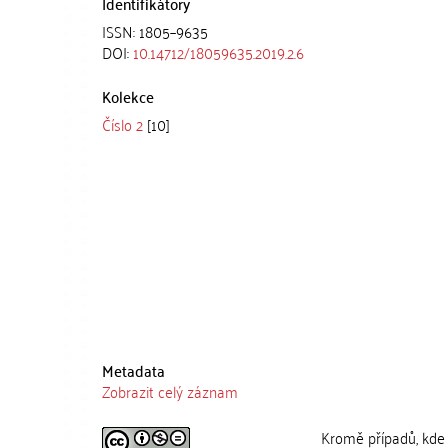
Identifikátory
ISSN: 1805–9635
DOI:
10.14712/18059635.2019.2.6
Kolekce
Číslo 2
[10]
Metadata
Zobrazit celý záznam
Kromě případů, kde 