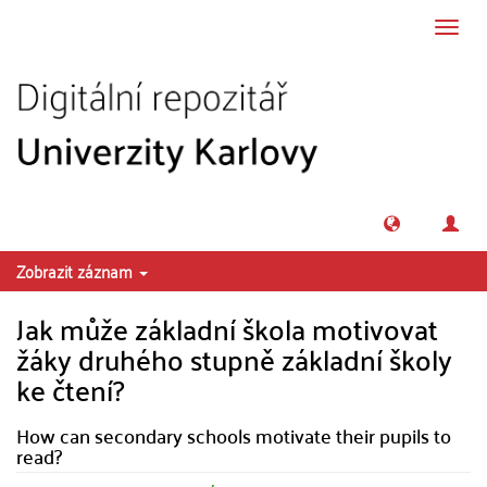
Přeskočit na obsah
Přepn
navig
Zobrazit záznam
Jak může základní škola motivovat
žáky druhého stupně základní školy
ke čtení?
How can secondary schools motivate their pupils to
read?