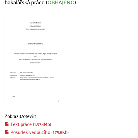
bakalářská práce (
OBHÁJENO
)
Zobrazit/
otevřít
Text práce (1.378Mb)
Posudek vedoucího (175.8Kb)