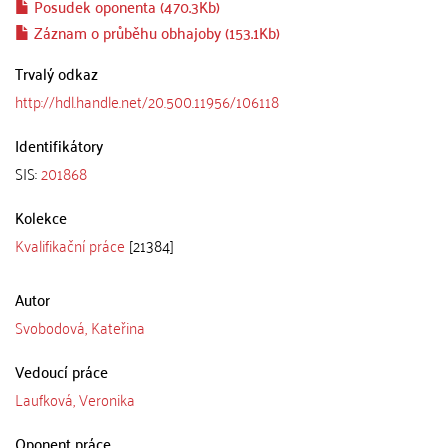
Posudek oponenta (470.3Kb)
Záznam o průběhu obhajoby (153.1Kb)
Trvalý odkaz
http://hdl.handle.net/20.500.11956/106118
Identifikátory
SIS:
201868
Kolekce
Kvalifikační práce
[21384]
Autor
Svobodová, Kateřina
Vedoucí práce
Laufková, Veronika
Oponent práce