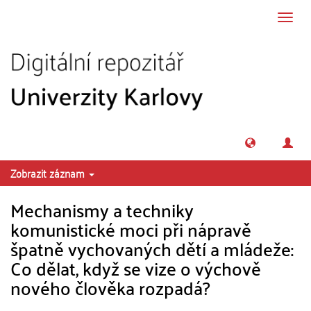
Přeskočit na obsah
Přepn
navig
Zobrazit záznam
Mechanismy a techniky
komunistické moci při nápravě
špatně vychovaných dětí a mládeže:
Co dělat, když se vize o výchově
nového člověka rozpadá?