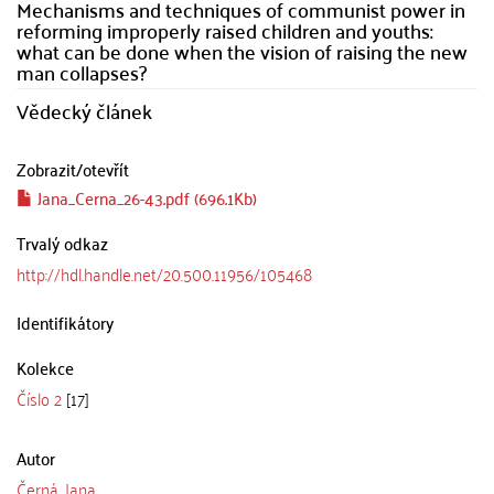
Mechanisms and techniques of communist power in
reforming improperly raised children and youths:
what can be done when the vision of raising the new
man collapses?
Vědecký článek
Zobrazit/
otevřít
Jana_Cerna_26-43.pdf (696.1Kb)
Trvalý odkaz
http://hdl.handle.net/20.500.11956/105468
Identifikátory
Kolekce
Číslo 2
[17]
Autor
Černá, Jana