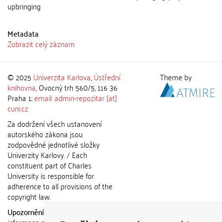
upbringing
Metadata
Zobrazit celý záznam
© 2025
Univerzita Karlova
,
Ústřední
Theme by
knihovna
, Ovocný trh 560/5, 116 36
Praha 1;
email: admin-repozitar [at]
cuni.cz
Za dodržení všech ustanovení
autorského zákona jsou
zodpovědné jednotlivé složky
Univerzity Karlovy. / Each
constituent part of Charles
University is responsible for
adherence to all provisions of the
copyright law.
Upozornění / Notice:
Získané