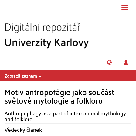
Přeskočit na obsah
Přepn
navig
Zobrazit záznam
Motiv antropofágie jako součást
světové mytologie a folkloru
Anthropophagy as a part of international mythology
and folklore
Vědecký článek