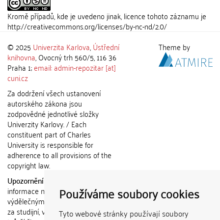
Kromě případů, kde je uvedeno jinak, licence tohoto záznamu je
http://creativecommons.org/licenses/by-nc-nd/2.0/
© 2025
Univerzita Karlova
,
Ústřední
Theme by
knihovna
, Ovocný trh 560/5, 116 36
Praha 1;
email: admin-repozitar [at]
cuni.cz
Za dodržení všech ustanovení
autorského zákona jsou
zodpovědné jednotlivé složky
Univerzity Karlovy. / Each
constituent part of Charles
University is responsible for
adherence to all provisions of the
copyright law.
Upozornění / Notice:
Získané
Používáme soubory cookies
informace nemohou být použity k
výdělečným účelům nebo vydávány
za studijní, vědeckou nebo jinou
Tyto webové stránky používají soubory