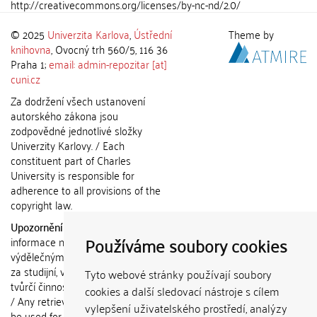
http://creativecommons.org/licenses/by-nc-nd/2.0/
© 2025
Univerzita Karlova
,
Ústřední
Theme by
knihovna
, Ovocný trh 560/5, 116 36
Praha 1;
email: admin-repozitar [at]
cuni.cz
Za dodržení všech ustanovení
autorského zákona jsou
zodpovědné jednotlivé složky
Univerzity Karlovy. / Each
constituent part of Charles
University is responsible for
adherence to all provisions of the
copyright law.
Upozornění / Notice:
Získané
Používáme soubory cookies
informace nemohou být použity k
výdělečným účelům nebo vydávány
za studijní, vědeckou nebo jinou
Tyto webové stránky používají soubory
tvůrčí činnost jiné osoby než autora.
cookies a další sledovací nástroje s cílem
/ Any retrieved information shall not
vylepšení uživatelského prostředí, analýzy
be used for any commercial