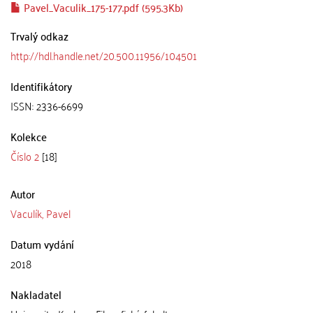
Pavel_Vaculik_175-177.pdf (595.3Kb)
Trvalý odkaz
http://hdl.handle.net/20.500.11956/104501
Identifikátory
ISSN: 2336-6699
Kolekce
Číslo 2
[18]
Autor
Vaculík, Pavel
Datum vydání
2018
Nakladatel