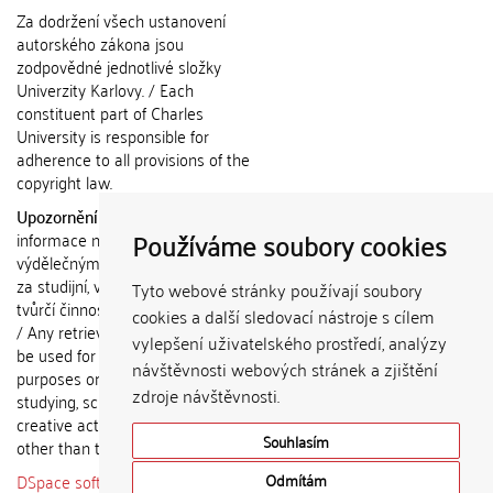
Za dodržení všech ustanovení
autorského zákona jsou
zodpovědné jednotlivé složky
Univerzity Karlovy. / Each
constituent part of Charles
University is responsible for
adherence to all provisions of the
copyright law.
Upozornění / Notice:
Získané
Používáme soubory cookies
informace nemohou být použity k
výdělečným účelům nebo vydávány
za studijní, vědeckou nebo jinou
Tyto webové stránky používají soubory
tvůrčí činnost jiné osoby než autora.
cookies a další sledovací nástroje s cílem
/ Any retrieved information shall not
vylepšení uživatelského prostředí, analýzy
be used for any commercial
návštěvnosti webových stránek a zjištění
purposes or claimed as results of
zdroje návštěvnosti.
studying, scientific or any other
creative activities of any person
Souhlasím
other than the author.
DSpace software
copyright © 2002-
Odmítám