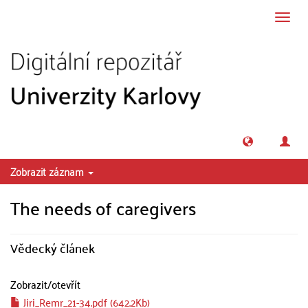
Přeskočit na obsah
Přepn
navig
Zobrazit záznam
The needs of caregivers
Vědecký článek
Zobrazit/
otevřít
Jiri_Remr_21-34.pdf (642.2Kb)