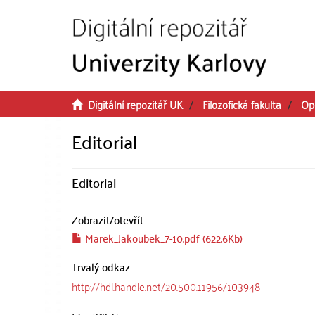
Přeskočit na obsah
Digitální repozitář UK
Filozofická fakulta
Op
Editorial
Editorial
Zobrazit/
otevřít
Marek_Jakoubek_7-10.pdf (622.6Kb)
Trvalý odkaz
http://hdl.handle.net/20.500.11956/103948