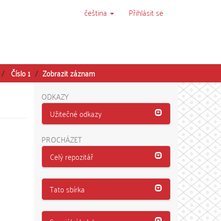
čeština
Přihlásit se
Číslo 1
Zobrazit záznam
ODKAZY
Užitečné odkazy
PROCHÁZET
Celý repozitář
Tato sbírka