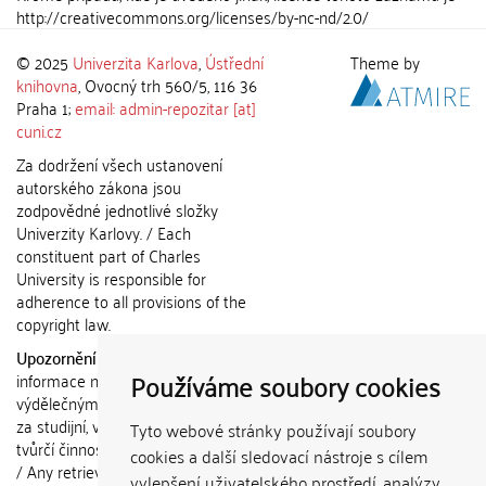
http://creativecommons.org/licenses/by-nc-nd/2.0/
© 2025
Univerzita Karlova
,
Ústřední
Theme by
knihovna
, Ovocný trh 560/5, 116 36
Praha 1;
email: admin-repozitar [at]
cuni.cz
Za dodržení všech ustanovení
autorského zákona jsou
zodpovědné jednotlivé složky
Univerzity Karlovy. / Each
constituent part of Charles
University is responsible for
adherence to all provisions of the
copyright law.
Upozornění / Notice:
Získané
Používáme soubory cookies
informace nemohou být použity k
výdělečným účelům nebo vydávány
za studijní, vědeckou nebo jinou
Tyto webové stránky používají soubory
tvůrčí činnost jiné osoby než autora.
cookies a další sledovací nástroje s cílem
/ Any retrieved information shall not
vylepšení uživatelského prostředí, analýzy