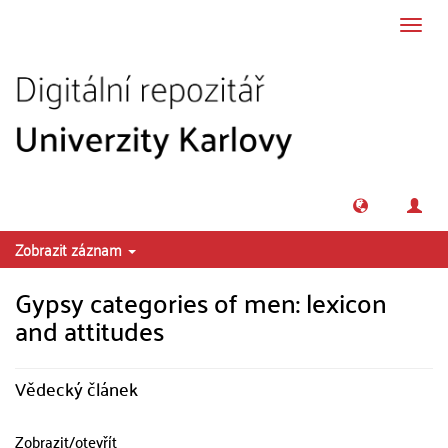
Přeskočit na obsah
Přepn
navig
Zobrazit záznam
Gypsy categories of men: lexicon
and attitudes
Vědecký článek
Zobrazit/
otevřít