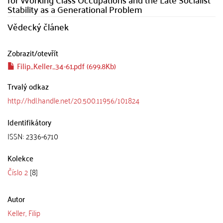
Stability as a Generational Problem
Vědecký článek
Zobrazit/
otevřít
Filip_Keller_34-61.pdf (699.8Kb)
Trvalý odkaz
http://hdl.handle.net/20.500.11956/101824
Identifikátory
ISSN: 2336-6710
Kolekce
Číslo 2
[8]
Autor
Keller, Filip