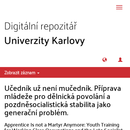
Přeskočit na obsah
Přepn
navig
Zobrazit záznam
Učedník už není mučedník. Příprava
mládeže pro dělnická povolání a
pozdněsocialistická stabilita jako
generační problém.
Apprentice Is not a Martyr Anymore: Youth Training
for Working Class Occupations and the Late Socialist