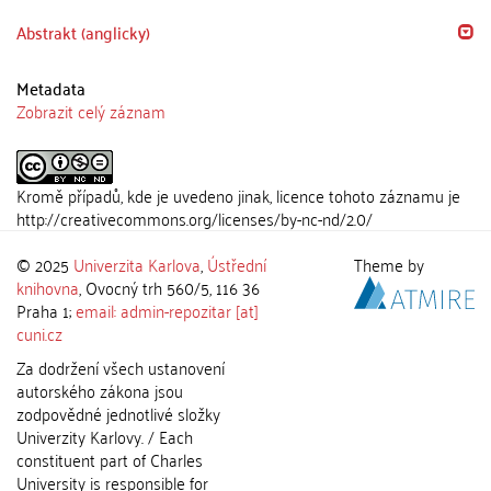
Abstrakt (anglicky)
Metadata
Zobrazit celý záznam
Kromě případů, kde je uvedeno jinak, licence tohoto záznamu je
http://creativecommons.org/licenses/by-nc-nd/2.0/
© 2025
Univerzita Karlova
,
Ústřední
Theme by
knihovna
, Ovocný trh 560/5, 116 36
Praha 1;
email: admin-repozitar [at]
cuni.cz
Za dodržení všech ustanovení
autorského zákona jsou
zodpovědné jednotlivé složky
Univerzity Karlovy. / Each
constituent part of Charles
University is responsible for