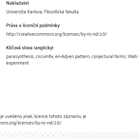
Nakladatel
Univerzita Karlova, Filozofická fakulta
Práva a licenční podmínky
http://creativecommons.org/licenses/by-nc-nd/2.0/
Klíčová slova (anglicky)
parasynthesis, circumfix, en-Adj-en pattern, conjectural forms, Web
experiment
je uvedeno jinak, licence tohoto záznamu je
ons.org/licenses/by-nc-nd/2.0/