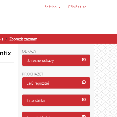
čeština
Přihlásit se
o 1
Zobrazit záznam
mfix
ODKAZY
Užitečné odkazy
PROCHÁZET
Celý repozitář
Tato sbírka