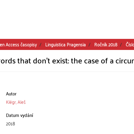
en Access časopisy
Linguistica Pragensia
Ročník 2018
Čísl
s that don’t exist: the case of a circu
Autor
Klégr, Aleš
Datum vydání
2018