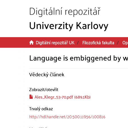
Přeskočit na obsah
Digitální repozitář UK
Filozofická fakulta
Op
Language is embiggened by word
Vědecký článek
Zobrazit/
otevřít
Ales_Klegr_53-70.pdf (689.1Kb)
Trvalý odkaz
http://hdl.handle.net/20.500.11956/100816