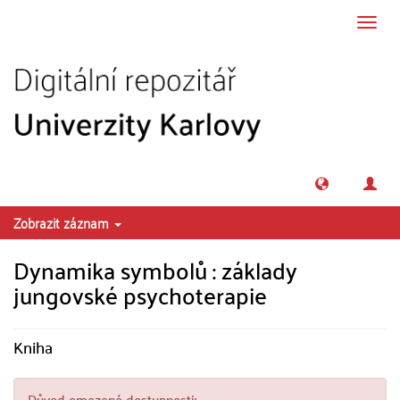
Přeskočit na obsah
Přepn
navig
Zobrazit záznam
Dynamika symbolů : základy
jungovské psychoterapie
Kniha
Důvod omezené dostupnosti: