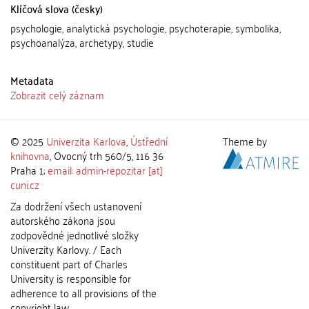
Klíčová slova (česky)
psychologie, analytická psychologie, psychoterapie, symbolika,
psychoanalýza, archetypy, studie
Metadata
Zobrazit celý záznam
© 2025
Univerzita Karlova
,
Ústřední
Theme by
knihovna
, Ovocný trh 560/5, 116 36
Praha 1;
email: admin-repozitar [at]
cuni.cz
Za dodržení všech ustanovení
autorského zákona jsou
zodpovědné jednotlivé složky
Univerzity Karlovy. / Each
constituent part of Charles
University is responsible for
adherence to all provisions of the
copyright law.