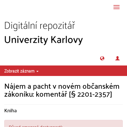
Přeskočit na obsah
Přepn
navig
Zobrazit záznam
Nájem a pacht v novém občanském
zákoníku: komentář [§ 2201-2357]
Kniha
Důvod omezené dostupnosti: