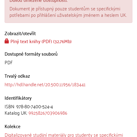
Dokument je přístupný pouze studentům se specifickými
potřebami po přihlášení uživatelským jménem a heslem UK.
Zobrazit/
otevřít
Plný text knihy (PDF) (32.76Mb)
Dostupné formáty souborů
PDF
Trvalý odkaz
http://hdl.handle.net/20.500.11956/183441
Identifikátory
ISBN: 978-80-7400-524-4
Katalog UK:
9925826703906986
Kolekce
Digitalizované studijní materiály pro studenty se specifickými