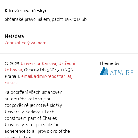
Klíčová slova (česky)
občanské právo, nájem, pacht, 89/2012 Sb
Metadata
Zobrazit celý záznam
© 2025
Univerzita Karlova
,
Ústřední
Theme by
knihovna
, Ovocný trh 560/5, 116 36
Praha 1;
email: admin-repozitar [at]
cuni.cz
Za dodržení všech ustanovení
autorského zákona jsou
zodpovědné jednotlivé složky
Univerzity Karlovy. / Each
constituent part of Charles
University is responsible for
adherence to all provisions of the
copyright law.