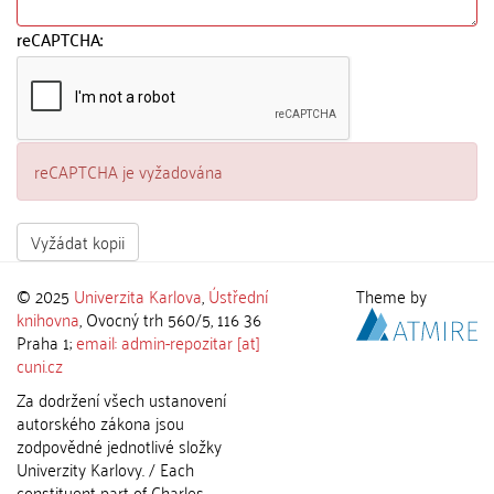
reCAPTCHA:
reCAPTCHA je vyžadována
Vyžádat kopii
© 2025
Univerzita Karlova
,
Ústřední
Theme by
knihovna
, Ovocný trh 560/5, 116 36
Praha 1;
email: admin-repozitar [at]
cuni.cz
Za dodržení všech ustanovení
autorského zákona jsou
zodpovědné jednotlivé složky
Univerzity Karlovy. / Each
constituent part of Charles