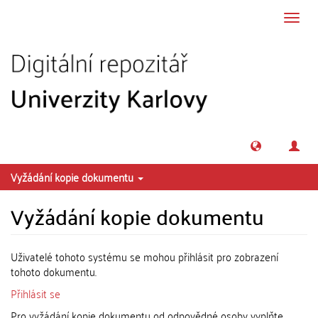
Přeskočit na obsah
Přepn
navig
Vyžádání kopie dokumentu
Vyžádání kopie dokumentu
Uživatelé tohoto systému se mohou přihlásit pro zobrazení
tohoto dokumentu.
Přihlásit se
Pro vyžádání kopie dokumentu od odpovědné osoby vyplňte