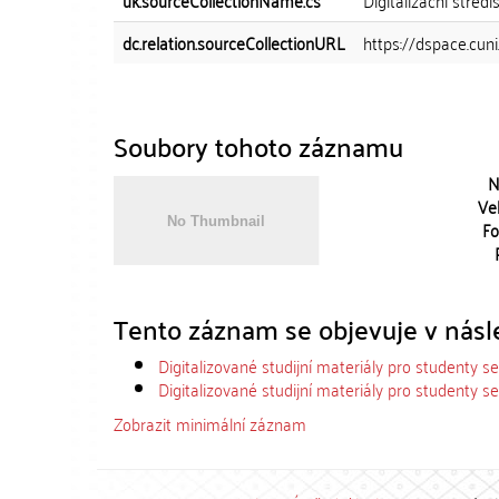
uk.sourceCollectionName.cs
Digitalizační střed
dc.relation.sourceCollectionURL
https://dspace.cun
Soubory tohoto záznamu
N
Vel
Fo
Tento záznam se objevuje v násle
Digitalizované studijní materiály pro studenty s
Digitalizované studijní materiály pro studenty s
Zobrazit minimální záznam