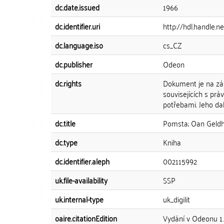
dc.date.issued
1966
dc.identifier.uri
http://hdl.handle.
dc.language.iso
cs_CZ
dc.publisher
Odeon
dc.rights
Dokument je na zák
souvisejících s prá
potřebami. Jeho dal
dc.title
Pomsta; Oan Geld
dc.type
Kniha
dc.identifier.aleph
002115992
uk.file-availability
SSP
uk.internal-type
uk_digilit
oaire.citationEdition
Vydání v Odeonu 1.