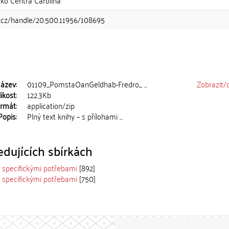
isko Centra Carolina
i.cz/handle/20.500.11956/108695
ázev:
01109_PomstaOanGeldhab-Fredro_ ...
Zobrazit/
ikost:
122.3Kb
rmát:
application/zip
Popis:
Plný text knihy – s přílohami ...
dujících sbírkách
e specifickými potřebami
[892]
e specifickými potřebami
[750]