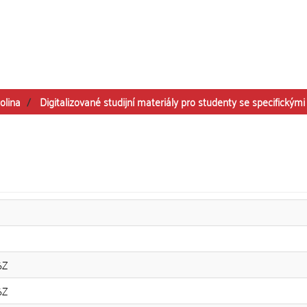
olina
Digitalizované studijní materiály pro studenty se specifickým
6Z
6Z