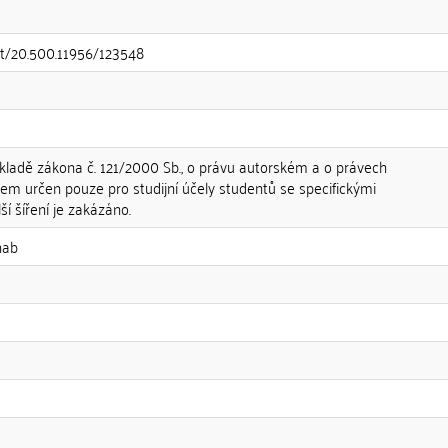
net/20.500.11956/123548
ladě zákona č. 121/2000 Sb., o právu autorském a o právech
vem určen pouze pro studijní účely studentů se specifickými
ší šíření je zakázáno.
hab