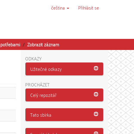
čeština
Přihlásit se
i potřebami
Zobrazit záznam
ODKAZY
Užitečné odkazy
PROCHÁZET
Celý repozitář
Tato sbírka