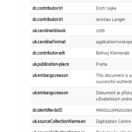
dc.contributor.trl
Erich Sojka
dc.contributor.trl
Jaroslav Langer
uk.carolinaId.book
1109
uk.carolinaFormat
application/vnd.o
dc.contributor.edt
Bořivoj Křemenák
uk.publication-place
Praha
uk.embargo.reason
This document is a
successful authenti
uk.embargo.reason
Dokument je přístu
uživatelským jmén
dc.identifier.lisID
990021159920106
uk.sourceCollectionName.en
Digitization Centre