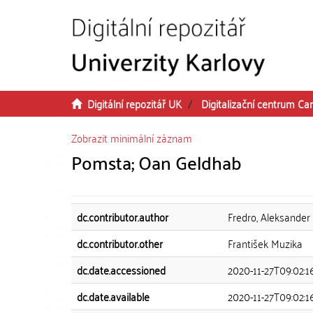
Přeskočit na obsah
Digitální repozitář UK
Digitalizační centrum Car
Zobrazit minimální záznam
Pomsta; Oan Geldhab
dc.contributor.author
Fredro, Aleksander
dc.contributor.other
František Muzika
dc.date.accessioned
2020-11-27T09:02:1
dc.date.available
2020-11-27T09:02:1