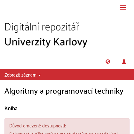
Přeskočit na obsah
Přepn
navig
Zobrazit záznam
Algoritmy a programovací techniky
Kniha
Důvod omezené dostupnosti:
Dokument je přístupný pouze studentům se specifickými