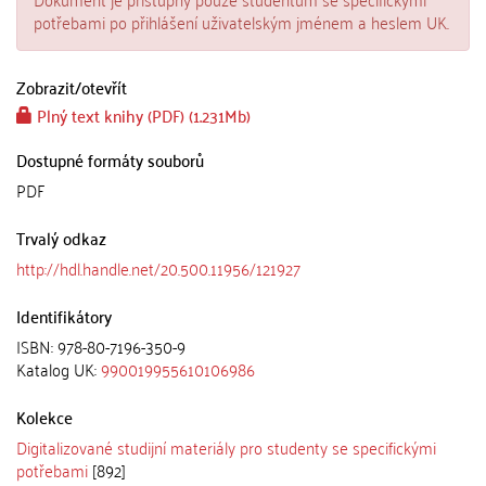
potřebami po přihlášení uživatelským jménem a heslem UK.
Zobrazit/
otevřít
Plný text knihy (PDF) (1.231Mb)
Dostupné formáty souborů
PDF
Trvalý odkaz
http://hdl.handle.net/20.500.11956/121927
Identifikátory
ISBN: 978-80-7196-350-9
Katalog UK:
990019955610106986
Kolekce
Digitalizované studijní materiály pro studenty se specifickými
potřebami
[892]