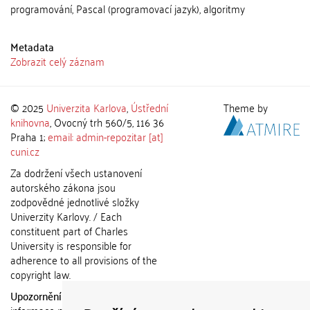
programování, Pascal (programovací jazyk), algoritmy
Metadata
Zobrazit celý záznam
© 2025
Univerzita Karlova
,
Ústřední
Theme by
knihovna
, Ovocný trh 560/5, 116 36
Praha 1;
email: admin-repozitar [at]
cuni.cz
Za dodržení všech ustanovení
autorského zákona jsou
zodpovědné jednotlivé složky
Univerzity Karlovy. / Each
constituent part of Charles
University is responsible for
adherence to all provisions of the
copyright law.
Upozornění / Notice:
Získané