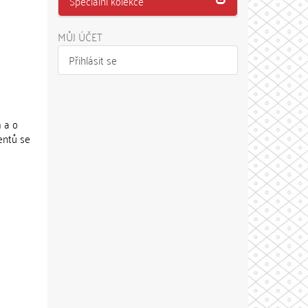
Speciální kolekce
MŮJ ÚČET
Přihlásit se
 a o
entů se