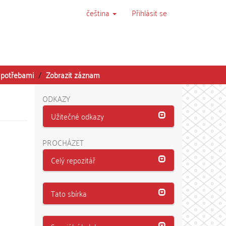
čeština
Přihlásit se
i potřebami
Zobrazit záznam
ODKAZY
Užitečné odkazy
PROCHÁZET
Celý repozitář
Tato sbírka