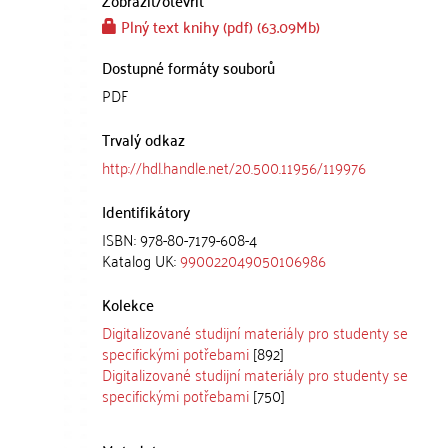
Zobrazit/
otevřít
Plný text knihy (pdf) (63.09Mb)
Dostupné formáty souborů
PDF
Trvalý odkaz
http://hdl.handle.net/20.500.11956/119976
Identifikátory
ISBN: 978-80-7179-608-4
Katalog UK:
990022049050106986
Kolekce
Digitalizované studijní materiály pro studenty se
specifickými potřebami
[892]
Digitalizované studijní materiály pro studenty se
specifickými potřebami
[750]