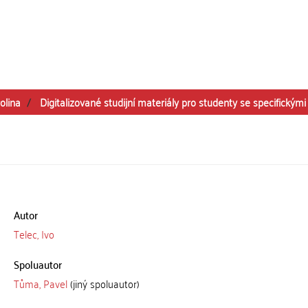
olina
Digitalizované studijní materiály pro studenty se specifickým
Autor
Telec, Ivo
Spoluautor
Tůma, Pavel
(jiný spoluautor)