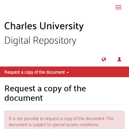
Skip to main content
Toggl
navig
Request a copy of the document
Request a copy of the
document
It is not possible to request a copy of this document. This
document is subject to special access conditions.