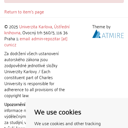
Return to item's page
© 2025
Univerzita Karlova
,
Ústřední
Theme by
knihovna
, Ovocný trh 560/5, 116 36
Praha 1;
email: admin-repozitar [at]
cuni.cz
Za dodržení všech ustanovení
autorského zákona jsou
zodpovědné jednotlivé složky
Univerzity Karlovy. / Each
constituent part of Charles
University is responsible for
adherence to all provisions of the
copyright law.
Upozornění / Notice:
Získané
We use cookies
informace nemohou být použity k
výdělečným účelům nebo vydávány
za studijní, vědeckou nebo jinou
We use cookies and other tracking