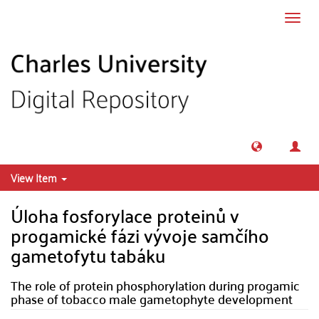
Skip to main content
Toggl
navig
View Item
Úloha fosforylace proteinů v
progamické fázi vývoje samčího
gametofytu tabáku
The role of protein phosphorylation during progamic
phase of tobacco male gametophyte development