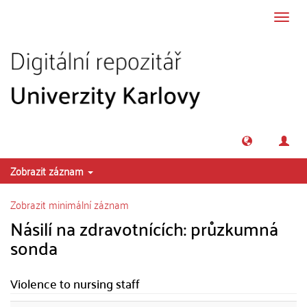
Přeskočit na obsah
Přepn
navig
Zobrazit záznam
Zobrazit minimální záznam
Násilí na zdravotnících: průzkumná
sonda
Violence to nursing staff