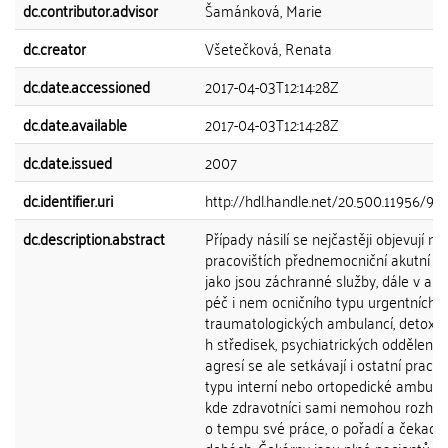
dc.contributor.advisor
Šamánková, Marie
dc.creator
Všetečková, Renata
dc.date.accessioned
2017-04-03T12:14:28Z
dc.date.available
2017-04-03T12:14:28Z
dc.date.issued
2007
dc.identifier.uri
http://hdl.handle.net/20.500.11956/99
dc.description.abstract
Případy násilí se nejčastěji objevují na
pracovištích přednemocniční akutní p
jako jsou záchranné služby, dále v aku
péč i nem ocničního typu urgentních p
traumatologických ambulancí, detoxik
h středisek, psychiatrických odděleních
agresí se ale setkávají i ostatní pracov
typu interní nebo ortopedické ambula
kde zdravotníci sami nemohou rozho
o tempu své práce, o pořadí a čekacíc