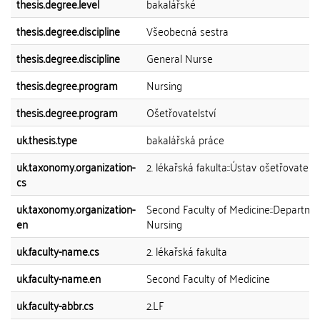
thesis.degree.level
bakalářské
thesis.degree.discipline
Všeobecná sestra
thesis.degree.discipline
General Nurse
thesis.degree.program
Nursing
thesis.degree.program
Ošetřovatelství
uk.thesis.type
bakalářská práce
uk.taxonomy.organization-
2. lékařská fakulta::Ústav ošetřovatelst
cs
uk.taxonomy.organization-
Second Faculty of Medicine::Departme
en
Nursing
uk.faculty-name.cs
2. lékařská fakulta
uk.faculty-name.en
Second Faculty of Medicine
uk.faculty-abbr.cs
2.LF