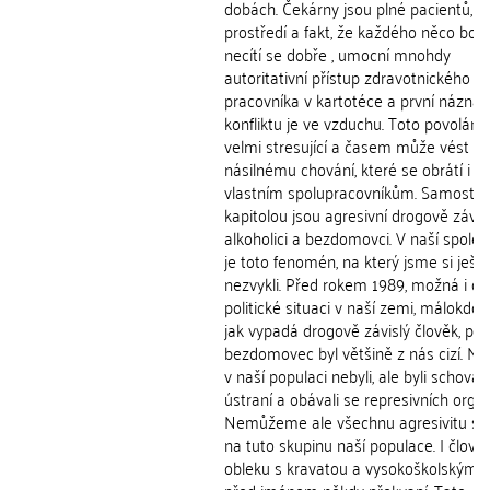
dobách. Čekárny jsou plné pacientů, n
prostředí a fakt, že každého něco bolí 
necítí se dobře , umocní mnohdy
autoritativní přístup zdravotnického
pracovníka v kartotéce a první náznak
konfliktu je ve vzduchu. Toto povolání 
velmi stresující a časem může vést k
násilnému chování, které se obrátí i pr
vlastním spolupracovníkům. Samosta
kapitolou jsou agresivní drogově závislí
alkoholici a bezdomovci. V naší společ
je toto fenomén, na který jsme si ješt
nezvykli. Před rokem 1989, možná i dí
politické situaci v naší zemi, málokdo 
jak vypadá drogově závislý člověk, po
bezdomovec byl většině z nás cizí. Ne,
v naší populaci nebyli, ale byli schován
ústraní a obávali se represivních orgá
Nemůžeme ale všechnu agresivitu sv
na tuto skupinu naší populace. I člově
obleku s kravatou a vysokoškolským t