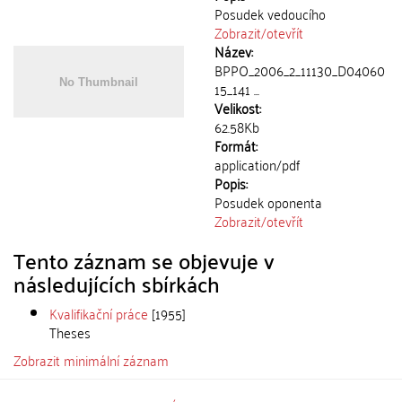
Posudek vedoucího
Zobrazit/
otevřít
Název:
BPPO_2006_2_11130_D04060
15_141 ...
Velikost:
62.58Kb
Formát:
application/pdf
Popis:
Posudek oponenta
Zobrazit/
otevřít
Tento záznam se objevuje v
následujících sbírkách
Kvalifikační práce
[1955]
Theses
Zobrazit minimální záznam