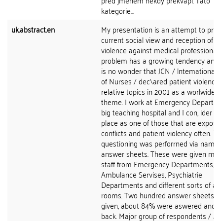
před jménem někdy překvapí. Tato
kategorie...
uk.abstract.en
My presentation is an attempt to pro
current social view and reception of p
violence against medical professional
problem has a growing tendency and 
is no wonder that JCN / lntemational 
of Nurses / dec\ared patient violence
relative topics in 2001 as a worlwide 
theme. I work at Emergency Departm
big teaching hospital and I con, ider th
place as one of those that are expose
conflicts and patient violency often. T
questioning was perforrned via namel
answer sheets. These were given main
staff from Emergency Departments,
Ambulance Servises, Psychiatrie
Departments and different sorts of ad
rooms. Two hundred answer sheets 
given, about 84% were aswered and 
back. Major group of respondents / 41