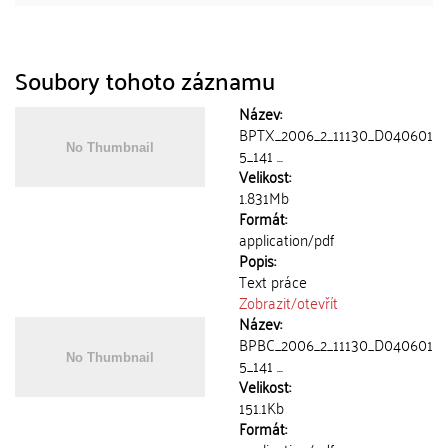
Soubory tohoto záznamu
Název:
BPTX_2006_2_11130_D040601
5_141 ...
Velikost:
1.831Mb
Formát:
application/pdf
Popis:
Text práce
Zobrazit/
otevřít
Název:
BPBC_2006_2_11130_D040601
5_141 ...
Velikost:
151.1Kb
Formát: