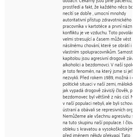
dobách. Čekárny jsou plné pacientů, n
prostředí a fakt, že každého něco bolí 
necítí se dobře , umocní mnohdy
autoritativní přístup zdravotnického
pracovníka v kartotéce a první náznak
konfliktu je ve vzduchu. Toto povolání 
velmi stresující a časem může vést k
násilnému chování, které se obrátí i pr
vlastním spolupracovníkům. Samosta
kapitolou jsou agresivní drogově závislí
alkoholici a bezdomovci. V naší společ
je toto fenomén, na který jsme si ješt
nezvykli. Před rokem 1989, možná i dí
politické situaci v naší zemi, málokdo 
jak vypadá drogově závislý člověk, po
bezdomovec byl většině z nás cizí. Ne,
v naší populaci nebyli, ale byli schován
ústraní a obávali se represivních orgá
Nemůžeme ale všechnu agresivitu sv
na tuto skupinu naší populace. I člově
obleku s kravatou a vysokoškolským t
před jménem někdy překvapí. Tato