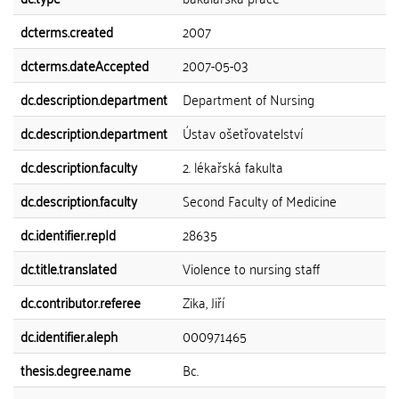
dcterms.created
2007
dcterms.dateAccepted
2007-05-03
dc.description.department
Department of Nursing
dc.description.department
Ústav ošetřovatelství
dc.description.faculty
2. lékařská fakulta
dc.description.faculty
Second Faculty of Medicine
dc.identifier.repId
28635
dc.title.translated
Violence to nursing staff
dc.contributor.referee
Zika, Jiří
dc.identifier.aleph
000971465
thesis.degree.name
Bc.