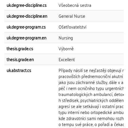
uk.degree-discipline.cs
Všeobecná sestra
uk.degree-discipline.en
General Nurse
uk.degree-program.cs
Ošetřovatelství
uk.degree-program.en
Nursing
thesis.grade.cs
Výborně
thesis.grade.en
Excellent
uk.abstract.cs
Případy násilí se nejčastěji objevují na
pracovištích přednemocniční akutní p
jako jsou záchranné služby, dále v aku
péč i nem ocničního typu urgentních p
traumatologických ambulancí, detoxik
h středisek, psychiatrických odděleních
agresí se ale setkávají i ostatní pracov
typu interní nebo ortopedické ambula
kde zdravotníci sami nemohou rozho
o tempu své práce, o pořadí a čekacíc