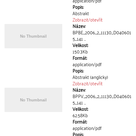
application/pdf
Popis:
Abstrakt
Zobrazit/
otevřít
Název:
BPBE_2006_2_11130_D040601
5_141 ...
Velikost:
150.3Kb
Formát:
application/pdf
Popis:
Abstrakt (anglicky)
Zobrazit/
otevřít
Název:
BPPV_2006_2_11130_D040601
5_141 ...
Velikost:
62.58Kb
Formát:
application/pdf
Popis: