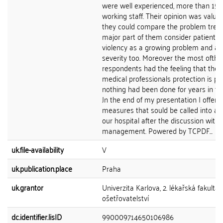
were well experienced, more than 15 
working staff. Their opinion was valua
they could compare the problem tren
major part of them consider patient re
violency as a growing problem and at
severity too. Moreover the most ofthe
respondents had the feeling that the l
medical professionals protection is p
nothing had been done for years in this
Jn the end of my presentation I offer
measures that sould be called into act
our hospital after the discussion with 
management. Powered by TCPDF...
uk.file-availability
V
uk.publication.place
Praha
uk.grantor
Univerzita Karlova, 2. lékařská fakulta,
ošetřovatelství
dc.identifier.lisID
990009714650106986