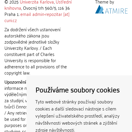
© 2025
Univerzita Karlova
,
Ústřední
Theme by
knihovna
, Ovocný trh 560/5, 116 36
Praha 1;
email: admin-repozitar [at]
cuni.cz
Za dodržení všech ustanovení
autorského zákona jsou
zodpovědné jednotlivé složky
Univerzity Karlovy. / Each
constituent part of Charles
University is responsible for
adherence to all provisions of the
copyright law.
Upozornění / Notice:
Získané
Používáme soubory cookies
informace nemohou být použity k
výdělečným účelům nebo vydávány
za studijní, vědeckou nebo jinou
Tyto webové stránky používají soubory
tvůrčí činnost jiné osoby než autora.
cookies a další sledovací nástroje s cílem
/ Any retrieved information shall not
vylepšení uživatelského prostředí, analýzy
be used for any commercial
návštěvnosti webových stránek a zjištění
purposes or claimed as results of
zdroje návštěvnosti.
studying, scientific or any other