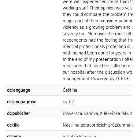
were well experienced, more than 15 
working staff. Their opinion was valua
they could compare the problem tren
major part of them consider patient re
violency as a growing problem and at
severity too. Moreover the most ofthe
respondents had the feeling that the l
medical professionals protection is p
nothing had been done for years in this
Jn the end of my presentation I offer
measures that sould be called into act
our hospital after the discussion with 
management. Powered by TCPDF...
dc.language
Čeština
dc.language.iso
cs_CZ
dc.publisher
Univerzita Karlova, 2. lékařská fakulta
dc.title
Násilí na zdravotnících: průzkumná s
dc.type
bakalářská práce