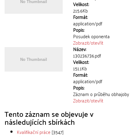
Velikost:
215.6Kb
Formát:
application/pdf
Popis:
Posudek oponenta
Zobrazit/
otevřít
Název:
130236736.pdf
Velikost:
151.1Kb
Formát:
application/pdf
Popis:
Záznam o průběhu obhajoby
Zobrazit/
otevřít
Tento záznam se objevuje v
následujících sbírkách
Kvalifikační práce
[3547]