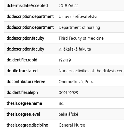
dcterms.dateAccepted
2018-06-22
dc.description.department
Ústav ošetřovatelství
dc.description.department
Department of nursing
dc.description.faculty
Third Faculty of Medicine
dc.description.faculty
3. lékařská fakulta
dc.identifier.repId
192419
dc.title.translated
Nurse's activities at the dialysis centr
dc.contributor.referee
Ondroušková, Petra
dc.identifier.aleph
002192929
thesis.degree.name
Bc.
thesis.degree.level
bakalářské
thesis.degree.discipline
General Nurse