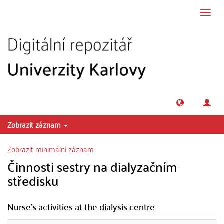
Přeskočit na obsah
Přepn
navig
Zobrazit záznam
Zobrazit minimální záznam
Činnosti sestry na dialyzačním
středisku
Nurse's activities at the dialysis centre