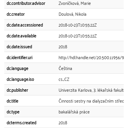
dc.contributor.advisor
Zvoníčková, Marie
dc.creator
Doulová, Nikola
dc.date.accessioned
2018-10-23T10:55:22Z
dc.date.available
2018-10-23T10:55:22Z
dc.date.issued
2018
dc.identifier.uri
http://hdl.handle.net/20.500.11956/99
dc.language
Čeština
dc.language.iso
cs_CZ
dc.publisher
Univerzita Karlova, 3. lékařská fakulta
dc.title
Činnosti sestry na dialyzačním středis
dc.type
bakalářská práce
dcterms.created
2018