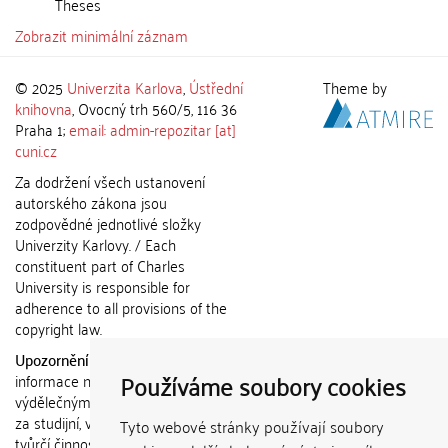
Theses
Zobrazit minimální záznam
© 2025
Univerzita Karlova
,
Ústřední
Theme by
knihovna
, Ovocný trh 560/5, 116 36
Praha 1;
email: admin-repozitar [at]
cuni.cz
Za dodržení všech ustanovení
autorského zákona jsou
zodpovědné jednotlivé složky
Univerzity Karlovy. / Each
constituent part of Charles
University is responsible for
adherence to all provisions of the
copyright law.
Upozornění / Notice:
Získané
Používáme soubory cookies
informace nemohou být použity k
výdělečným účelům nebo vydávány
za studijní, vědeckou nebo jinou
Tyto webové stránky používají soubory
tvůrčí činnost jiné osoby než autora.