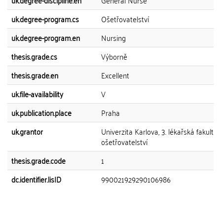
uk.degree-discipline.en
General Nurse
uk.degree-program.cs
Ošetřovatelství
uk.degree-program.en
Nursing
thesis.grade.cs
Výborně
thesis.grade.en
Excellent
uk.file-availability
V
uk.publication.place
Praha
uk.grantor
Univerzita Karlova, 3. lékařská fakulta,
ošetřovatelství
thesis.grade.code
1
dc.identifier.lisID
990021929290106986