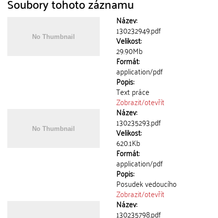
Soubory tohoto záznamu
Název:
130232949.pdf
Velikost:
29.90Mb
Formát:
application/pdf
Popis:
Text práce
Zobrazit/
otevřít
Název:
130235293.pdf
Velikost:
620.1Kb
Formát:
application/pdf
Popis:
Posudek vedoucího
Zobrazit/
otevřít
Název:
130235798.pdf