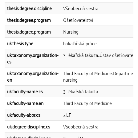
thesis.degree.discipline
Všeobecná sestra
thesis.degree.program
Ošetřovatelství
thesis.degree.program
Nursing
uk.thesis.type
bakalářská práce
uk.taxonomy.organization-
3. lékařská fakulta::Ústav ošetřovatelst
cs
uk.taxonomy.organization-
Third Faculty of Medicine::Department
en
nursing
uk.faculty-name.cs
3. lékařská fakulta
uk.faculty-name.en
Third Faculty of Medicine
uk.faculty-abbr.cs
3.LF
uk.degree-discipline.cs
Všeobecná sestra