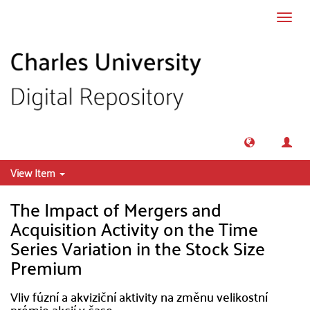
Skip to main content
Toggl
navig
View Item
The Impact of Mergers and
Acquisition Activity on the Time
Series Variation in the Stock Size
Premium
Vliv fúzní a akviziční aktivity na změnu velikostní
prémie akcií v čase