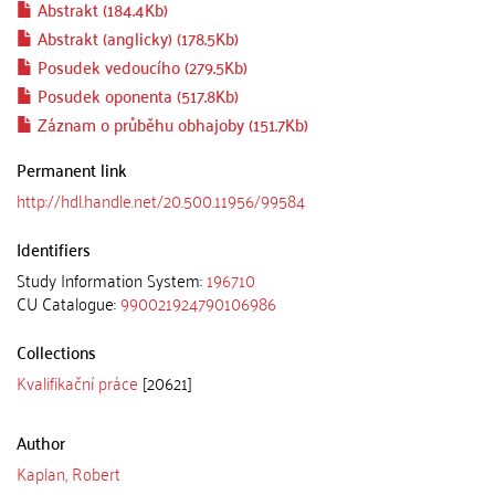
Abstrakt (184.4Kb)
Abstrakt (anglicky) (178.5Kb)
Posudek vedoucího (279.5Kb)
Posudek oponenta (517.8Kb)
Záznam o průběhu obhajoby (151.7Kb)
Permanent link
http://hdl.handle.net/20.500.11956/99584
Identifiers
Study Information System:
196710
CU Catalogue:
990021924790106986
Collections
Kvalifikační práce
[20621]
Author
Kaplan, Robert