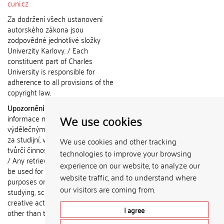
cuni.cz
Za dodržení všech ustanovení
autorského zákona jsou
zodpovědné jednotlivé složky
Univerzity Karlovy. / Each
constituent part of Charles
University is responsible for
adherence to all provisions of the
copyright law.
Upozornění / Notice:
Získané
We use cookies
informace nemohou být použity k
výdělečným účelům nebo vydávány
za studijní, vědeckou nebo jinou
We use cookies and other tracking
tvůrčí činnost jiné osoby než autora.
technologies to improve your browsing
/ Any retrieved information shall not
experience on our website, to analyze our
be used for any commercial
website traffic, and to understand where
purposes or claimed as results of
our visitors are coming from.
studying, scientific or any other
creative activities of any person
I agree
other than the author.