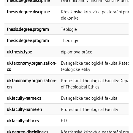
thesis.degree.discipline
Diaconia and Christian Social Practice
thesis.degree.discipline
Křesťanská krizová a pastorační práce
diakonika
thesis.degree.program
Teologie
thesis.degree.program
Theology
uk.thesis.type
diplomová práce
uk.taxonomy.organization-
Evangelická teologická fakulta::Katedr
cs
teologické etiky
uk.taxonomy.organization-
Protestant Theological Faculty::Depar
en
of Theological Ethics
uk.faculty-name.cs
Evangelická teologická fakulta
uk.faculty-name.en
Protestant Theological Faculty
uk.faculty-abbr.cs
ETF
uk.degree-discipline.cs
Křesťanská krizová a pastorační práce