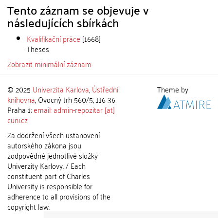
Tento záznam se objevuje v
následujících sbírkách
Kvalifikační práce
[1668]
Theses
Zobrazit minimální záznam
© 2025
Univerzita Karlova
,
Ústřední
Theme by
knihovna
, Ovocný trh 560/5, 116 36
Praha 1;
email: admin-repozitar [at]
cuni.cz
Za dodržení všech ustanovení
autorského zákona jsou
zodpovědné jednotlivé složky
Univerzity Karlovy. / Each
constituent part of Charles
University is responsible for
adherence to all provisions of the
copyright law.