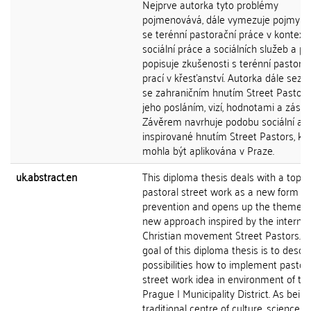
Nejprve autorka tyto problémy
pojmenovává, dále vymezuje pojmy týk
se terénní pastorační práce v kontext
sociální práce a sociálních služeb a po
popisuje zkušenosti s terénní pastora
prací v křesťanství. Autorka dále sez
se zahraničním hnutím Street Pastors
jeho posláním, vizí, hodnotami a zása
Závěrem navrhuje podobu sociální ak
inspirované hnutím Street Pastors, kt
mohla být aplikována v Praze.
uk.abstract.en
This diploma thesis deals with a topic 
pastoral street work as a new form of
prevention and opens up the theme of
new approach inspired by the internat
Christian movement Street Pastors. T
goal of this diploma thesis is to descr
possibilities how to implement pastor
street work idea in environment of th
Prague I Municipality District. As being
traditional centre of culture, science,