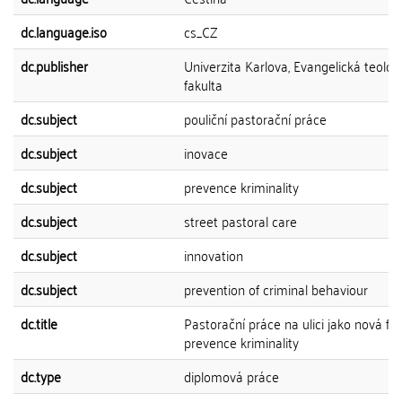
dc.language.iso
cs_CZ
dc.publisher
Univerzita Karlova, Evangelická teolog
fakulta
dc.subject
pouliční pastorační práce
dc.subject
inovace
dc.subject
prevence kriminality
dc.subject
street pastoral care
dc.subject
innovation
dc.subject
prevention of criminal behaviour
dc.title
Pastorační práce na ulici jako nová f
prevence kriminality
dc.type
diplomová práce