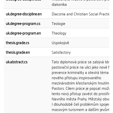
diakonika
uk.degree-discipline.en
Diaconia and Christian Social Practice
uk.degree-program.cs
Teologie
uk.degree-program.en
Theology
thesis.grade.cs
Uspokojivě
thesis.grade.en
Satisfactory
uk.abstract.cs
Tato diplomová práce se zabývá tém
pastorační práce na ulici jako nové fo
prevence kriminality a otevírá téma t
nového přístupu inspirovaného
mezinárodním křesťanským hnutím St
Pastors. Cílem práce je popsat možnost
tento nový přístup zavést do prostředí
hlavního města Prahy. Městský obvod
I dlouhodobě čelí problémům spojený
masovým turismem a dalším jevům.