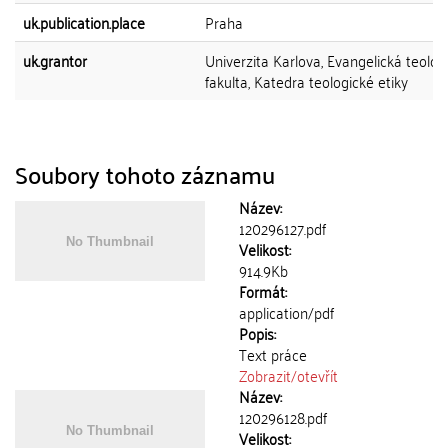
uk.publication.place
Praha
uk.grantor
Univerzita Karlova, Evangelická teolog
fakulta, Katedra teologické etiky
Soubory tohoto záznamu
Název:
120296127.pdf
Velikost:
914.9Kb
Formát:
application/pdf
Popis:
Text práce
Zobrazit/
otevřít
Název:
120296128.pdf
Velikost: