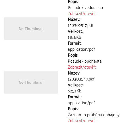
Popis:
Posudek vedoucího
Zobrazit/
otevřít
Název:
120302517.pdf
Velikost:
118.8Kb
Formát:
application/pdf
Popis:
Posudek oponenta
Zobrazit/
otevřít
Název:
120303540.pdf
Velikost:
625.1Kb
Formát:
application/pdf
Popis:
Záznam o průběhu obhajoby
Zobrazit/
otevřít