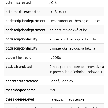
dcterms.created
2018
dcterms.dateAccepted
2018-06-13
dc.description.department
Department of Theological Ethics
dc.description.department
Katedra teologické etiky
dc.description.faculty
Protestant Theological Faculty
dc.description.faculty
Evangelická teologická fakulta
dc.identifier.repId
170086
dc.title.translated
Street pastoral care as innovative ap
in prevention of criminal behaviour
dc.contributor.referee
Beneš, Ladislav
thesis.degree.name
Mgr.
thesis.degree.level
navazující magisterské