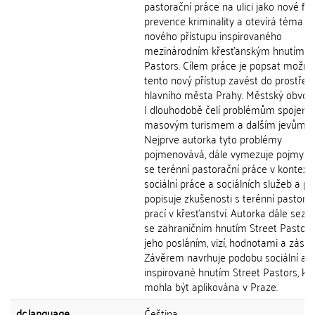
pastorační práce na ulici jako nové fo
prevence kriminality a otevírá téma t
nového přístupu inspirovaného
mezinárodním křesťanským hnutím St
Pastors. Cílem práce je popsat možnost
tento nový přístup zavést do prostředí
hlavního města Prahy. Městský obvod
I dlouhodobě čelí problémům spojený
masovým turismem a dalším jevům.
Nejprve autorka tyto problémy
pojmenovává, dále vymezuje pojmy týk
se terénní pastorační práce v kontext
sociální práce a sociálních služeb a po
popisuje zkušenosti s terénní pastora
prací v křesťanství. Autorka dále sez
se zahraničním hnutím Street Pastors
jeho posláním, vizí, hodnotami a zása
Závěrem navrhuje podobu sociální ak
inspirované hnutím Street Pastors, kt
mohla být aplikována v Praze.
dc.language
Čeština