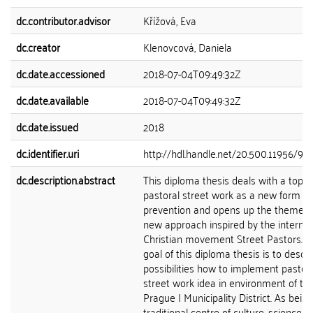
dc.contributor.advisor
Křížová, Eva
dc.creator
Klenovcová, Daniela
dc.date.accessioned
2018-07-04T09:49:32Z
dc.date.available
2018-07-04T09:49:32Z
dc.date.issued
2018
dc.identifier.uri
http://hdl.handle.net/20.500.11956/99
dc.description.abstract
This diploma thesis deals with a topic 
pastoral street work as a new form of
prevention and opens up the theme of
new approach inspired by the internat
Christian movement Street Pastors. T
goal of this diploma thesis is to descr
possibilities how to implement pastor
street work idea in environment of th
Prague I Municipality District. As being
traditional centre of culture, science,