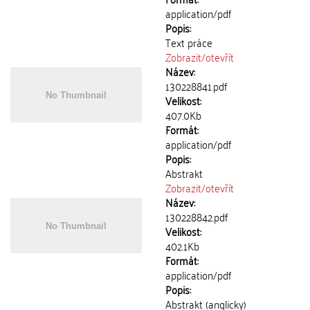
application/pdf
Popis:
Text práce
Zobrazit/
otevřít
Název:
130228841.pdf
Velikost:
407.0Kb
Formát:
application/pdf
Popis:
Abstrakt
Zobrazit/
otevřít
Název:
130228842.pdf
Velikost:
402.1Kb
Formát:
application/pdf
Popis:
Abstrakt (anglicky)