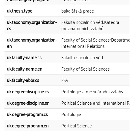
uk.thesis.type
bakalářská práce
uk.taxonomy.organization-
Fakulta sociálních věd::Katedra
cs
mezinárodních vztahů
uk.taxonomy.organization-
Faculty of Social Sciences::Department
en
International Relations
uk.faculty-name.cs
Fakulta sociálních věd
uk.faculty-name.en
Faculty of Social Sciences
uk.faculty-abbr.cs
FSV
uk.degree-discipline.cs
Politologie a mezinárodní vztahy
uk.degree-discipline.en
Political Science and International Rel
uk.degree-program.cs
Politologie
uk.degree-program.en
Political Science