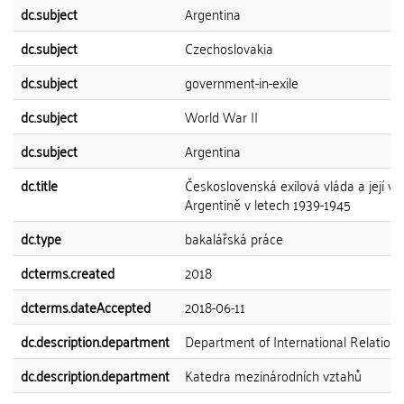
dc.subject
Argentina
dc.subject
Czechoslovakia
dc.subject
government-in-exile
dc.subject
World War II
dc.subject
Argentina
dc.title
Československá exilová vláda a její vz
Argentině v letech 1939-1945
dc.type
bakalářská práce
dcterms.created
2018
dcterms.dateAccepted
2018-06-11
dc.description.department
Department of International Relations
dc.description.department
Katedra mezinárodních vztahů