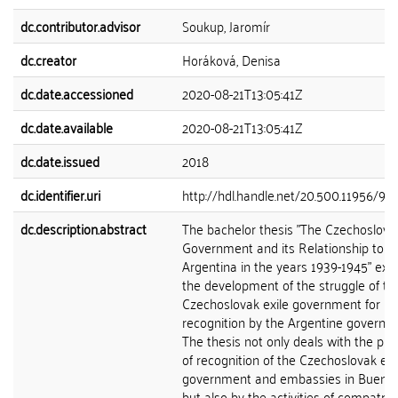
dc.contributor.advisor
Soukup, Jaromír
dc.creator
Horáková, Denisa
dc.date.accessioned
2020-08-21T13:05:41Z
dc.date.available
2020-08-21T13:05:41Z
dc.date.issued
2018
dc.identifier.uri
http://hdl.handle.net/20.500.11956/99
dc.description.abstract
The bachelor thesis "The Czechoslovak
Government and its Relationship to
Argentina in the years 1939-1945" ex
the development of the struggle of th
Czechoslovak exile government for
recognition by the Argentine governm
The thesis not only deals with the pr
of recognition of the Czechoslovak exi
government and embassies in Buenos 
but also by the activities of compatriot