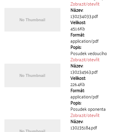
Zobrazit/
otevřít
Název:
130234033.pdf
Velikost:
451.6Kb
Formát:
application/pdf
Popis:
Posudek vedoucího
Zobrazit/
otevřít
Název:
130234563.pdf
Velikost:
226.4Kb
Formát:
application/pdf
Popis:
Posudek oponenta
Zobrazit/
otevřít
Název:
130235184.pdf