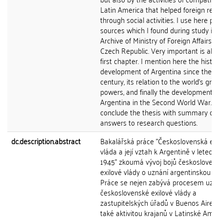
Latin America that helped foreign res
through social activities. I use here pr
sources which I found during study in 
Archive of Ministry of Foreign Affairs o
Czech Republic. Very important is als
first chapter. I mention here the histor
development of Argentina since the 2
century, its relation to the world's gre
powers, and finally the development o
Argentina in the Second World War. I
conclude the thesis with summary of
answers to research questions.
dc.description.abstract
Bakalářská práce "Československá exi
vláda a její vztah k Argentině v letech
1945" zkoumá vývoj bojů českosloven
exilové vlády o uznání argentinskou vl
Práce se nejen zabývá procesem uzn
československé exilové vlády a
zastupitelských úřadů v Buenos Aires,
také aktivitou krajanů v Latinské Amer