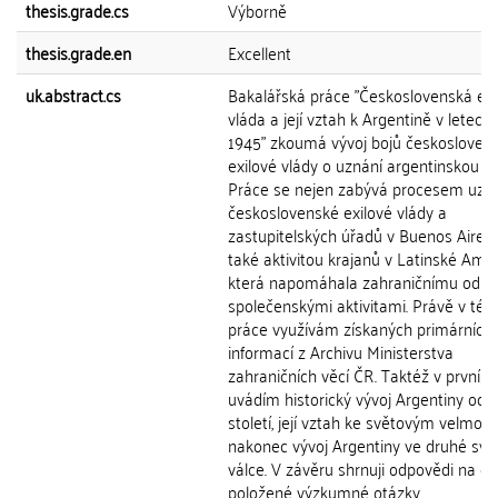
thesis.grade.cs
Výborně
thesis.grade.en
Excellent
uk.abstract.cs
Bakalářská práce "Československá exi
vláda a její vztah k Argentině v letech
1945" zkoumá vývoj bojů českosloven
exilové vlády o uznání argentinskou vl
Práce se nejen zabývá procesem uzn
československé exilové vlády a
zastupitelských úřadů v Buenos Aires,
také aktivitou krajanů v Latinské Amer
která napomáhala zahraničnímu odboj
společenskými aktivitami. Právě v této
práce využívám získaných primárních
informací z Archivu Ministerstva
zahraničních věcí ČR. Taktéž v první k
uvádím historický vývoj Argentiny od 2
století, její vztah ke světovým velmoc
nakonec vývoj Argentiny ve druhé svě
válce. V závěru shrnuji odpovědi na o
položené výzkumné otázky.