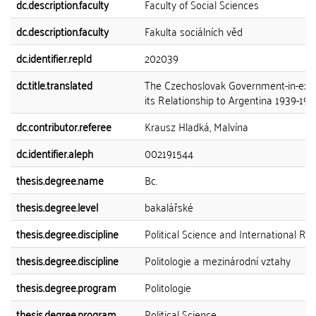
dc.description.faculty
Faculty of Social Sciences
dc.description.faculty
Fakulta sociálních věd
dc.identifier.repId
202039
dc.title.translated
The Czechoslovak Government-in-exil
its Relationship to Argentina 1939-194
dc.contributor.referee
Krausz Hladká, Malvína
dc.identifier.aleph
002191544
thesis.degree.name
Bc.
thesis.degree.level
bakalářské
thesis.degree.discipline
Political Science and International Rel
thesis.degree.discipline
Politologie a mezinárodní vztahy
thesis.degree.program
Politologie
thesis.degree.program
Political Science