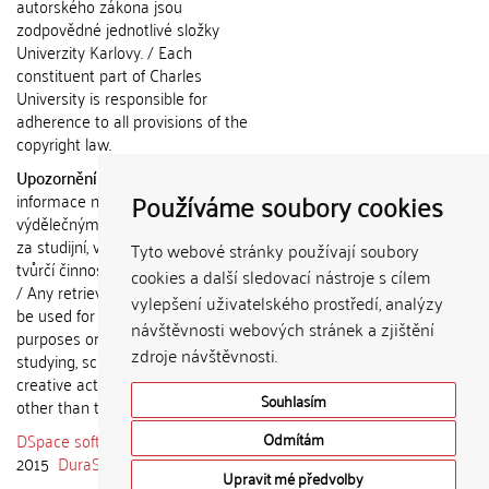
autorského zákona jsou
zodpovědné jednotlivé složky
Univerzity Karlovy. / Each
constituent part of Charles
University is responsible for
adherence to all provisions of the
copyright law.
Upozornění / Notice:
Získané
Používáme soubory cookies
informace nemohou být použity k
výdělečným účelům nebo vydávány
za studijní, vědeckou nebo jinou
Tyto webové stránky používají soubory
tvůrčí činnost jiné osoby než autora.
cookies a další sledovací nástroje s cílem
/ Any retrieved information shall not
vylepšení uživatelského prostředí, analýzy
be used for any commercial
návštěvnosti webových stránek a zjištění
purposes or claimed as results of
zdroje návštěvnosti.
studying, scientific or any other
creative activities of any person
Souhlasím
other than the author.
DSpace software
copyright © 2002-
Odmítám
2015
DuraSpace
Upravit mé předvolby