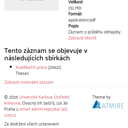
Velikost:
151.7Kb
Formát:
application/pdf
Popis:
Záznam o průběhu obhajoby
Zobrazit/
otevřít
Tento záznam se objevuje v
následujících sbírkách
Kvalifikační práce
[20621]
Theses
Zobrazit minimální záznam
© 2025
Univerzita Karlova
,
Ústřední
Theme by
knihovna
, Ovocný trh 560/5, 116 36
Praha 1;
email: admin-repozitar [at]
cuni.cz
Za dodržení všech ustanovení