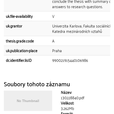
conclude the thesis with summary of
answers to research questions.
uk.file-availability
V
uk.grantor
Univerzita Karlova, Fakulta sociálních 
Katedra mezinárodních vztahů
thesis.grade.code
A
uk.publication-place
Praha
dc.identifier.lisID
990021915440106986
Soubory tohoto záznamu
Název:
130228840.pdf
Velikost:
3.262Mb
Formát: