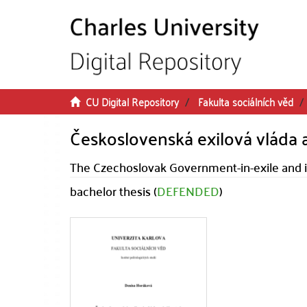
Skip to main content
CU Digital Repository
Fakulta sociálních věd
Československá exilová vláda a
The Czechoslovak Government-in-exile and it
bachelor thesis (
DEFENDED
)