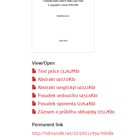
View/
Open
Text práce (3.262Mb)
Abstrakt (407.0Kb)
Abstrakt (anglicky) (402.1Kb)
Posudek vedoucího (451.6Kb)
Posudek oponenta (226.4Kb)
Záznam o průběhu obhajoby (151.7Kb)
Permanent link
http://hdl.handle.net/20.500.11956/99086