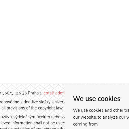
h 560/5, 116 36 Praha 1;
email: admin-repozitar [at] cuni.cz
We use cookies
povědné jednotlivé složky Univerzity Karlovy. / Each constituent
all provisions of the copyright law.
We use cookies and other tr
užity k výdělečným účelům nebo vydávány za studijní, vědeckou
our website, to analyze our w
etrieved information shall not be used for any commercial purposes
coming from.
creative activities of any person other than the author.