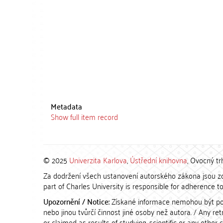
Metadata
Show full item record
© 2025
Univerzita Karlova
,
Ústřední knihovna
, Ovocný tr
Za dodržení všech ustanovení autorského zákona jsou zod
part of Charles University is responsible for adherence to 
Upozornění / Notice:
Získané informace nemohou být po
nebo jinou tvůrčí činnost jiné osoby než autora. / Any r
or claimed as results of studying, scientific or any other 