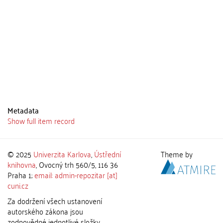
Metadata
Show full item record
© 2025
Univerzita Karlova
,
Ústřední
Theme by
knihovna
, Ovocný trh 560/5, 116 36
Praha 1;
email: admin-repozitar [at]
cuni.cz
Za dodržení všech ustanovení
autorského zákona jsou
zodpovědné jednotlivé složky