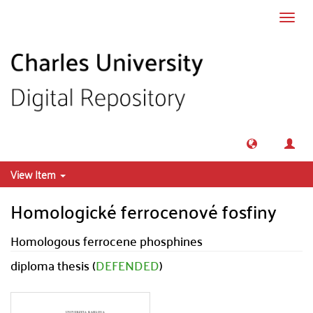
Skip to main content
Toggl
navig
View Item
Homologické ferrocenové fosfiny
Homologous ferrocene phosphines
diploma thesis (
DEFENDED
)