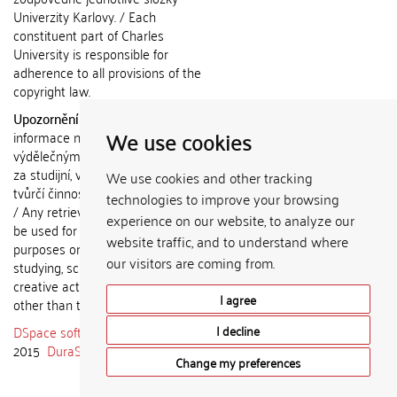
Univerzity Karlovy. / Each
constituent part of Charles
University is responsible for
adherence to all provisions of the
copyright law.
Upozornění / Notice:
Získané
We use cookies
informace nemohou být použity k
výdělečným účelům nebo vydávány
za studijní, vědeckou nebo jinou
We use cookies and other tracking
tvůrčí činnost jiné osoby než autora.
technologies to improve your browsing
/ Any retrieved information shall not
experience on our website, to analyze our
be used for any commercial
website traffic, and to understand where
purposes or claimed as results of
our visitors are coming from.
studying, scientific or any other
creative activities of any person
I agree
other than the author.
DSpace software
copyright © 2002-
I decline
2015
DuraSpace
Change my preferences